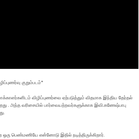
ப்புணர்வு குறும்படம்*
க்காளர்களிடம் விழிப்புணர்வை ஏற்படுத்தும் விதமாக இந்திய தேர்தல்
ிறது . அந்த வரிசையில் பார்வையற்றவர்களுக்காக இவி.கணேஷ்பாபு
து.
ற ஒரு பெண்மணியே என்னோடு இதில் நடித்திருக்கிறார்.