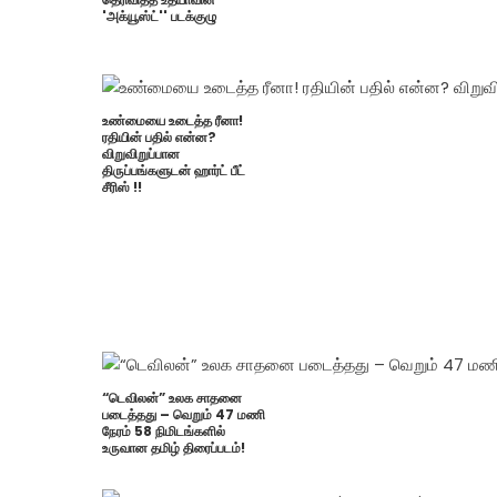
'அக்யூஸ்ட்'' படக்குழு
உண்மையை உடைத்த ரீனா!
ரதியின் பதில் என்ன?
விறுவிறுப்பான
திருப்பங்களுடன் ஹார்ட் பீட்
சீரிஸ் !!
“டெவிலன்” உலக சாதனை
படைத்தது – வெறும் 47 மணி
நேரம் 58 நிமிடங்களில்
உருவான தமிழ் திரைப்படம்!