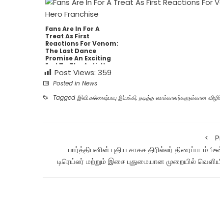
Fans Are In For A
Treat As First
Reactions For Venom:
The Last Dance
Promise An Exciting
End To The Anti-Hero
Post Views:
359
Franchise
Posted in
News
Tagged
இவி.கணேஷ்பாபு இயக்கி
,
நடித்த வாக்காளர்களுக்கான விழிப்
P
பார்த்திபனின் புதிய சாகச திரில்லர் திரைப்படம் ‘டீன
டிரெய்லர் மற்றும் இசை புதுமையான முறையில் வெளிய