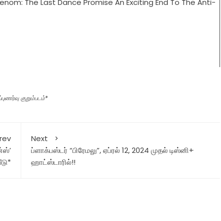
புணர்வு குறும்படம்*
rev
Next
்ஸ்’
ப்ளாக்பஸ்டர் “பிரேமலு”, ஏப்ரல் 12, 2024 முதல் டிஸ்னி+
ீடு*
ஹாட்ஸ்டாரில்!!