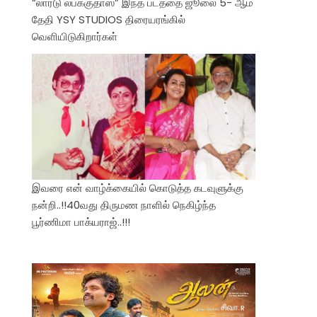
“லார்டு லபக்குதாஸ்” இந்த படத்தை ஜூலை 5- ஆம்
தேதி YSY STUDIOS திரையரங்கில்
வெளியிடுகிறார்கள்
இவரை என் வாழ்க்கையில் கொடுத்த கடவுளுக்கு
நன்றி..!!40வது திருமண நாளில் நெகிழ்ந்த
பூர்ணிமா பாக்யராஜ்..!!!