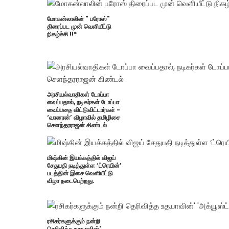
மோகன்லாலின் " பரோஸ்"
திரைப்பட முன் வெளியீட்டு
நிகழ்ச்சி !!*
அரசியல்வாதிகள் டோப்பா
வைப்பதால், நடிகர்கள் டோப்பா
வைப்பதை விட்டுவிட்டார்கள் -
‘வானரன்’ விழாவில் தமிழிசை
செளந்தரராஜன் கிண்டல்
மிஷ்கின் இயக்கத்தில் விஜய்
சேதுபதி நடித்துள்ள ‘ட்ரெயின்’
படத்தின் இசை வெளியீட்டு
விழா நடைபெற்றது.
ரசிகர்களுக்கும் நன்றி
தெரிவித்த உதயாவின்'