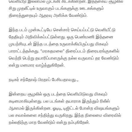
வெளியீடு இல்லாமல் முடங்கி கிடக்கின்றன. இத்தகைய சூழலில்
சிறு முதலீட்டில் உருவாகும் படங்களுக்கு ஊடகங்களும்
திரைத்துறையும் ஆதரவு அளிக்க வேண்டும்.
இந்த படம் முன்கூட்டியே சென்சார் செய்யப்பட்டு வெளியீட்டு
தேதியும் அறிவிக்கப்பட்டுள்ளது. ஒரு பெண்மணி இத்தனை
முயற்சியுடன் இந்த படத்தை உருவாக்கியிருப்பது மிகவும்
பாராட்டத்தக்கது. “மரகதமலை” திரைப்படம் திரையரங்குகளில்
வெற்றி பெற்று தயாரிப்பாளருக்கு நல்ல வருவாய் தர வேண்டும்
என்று மனமார வாழ்த்துகிறேன்.
நடிகர் சந்தோஷ் பிரதாப் பேசியதாவது..,
இன்றைய சூழலில் ஒரு படத்தை வெளியிடுவது மிகவும்
கடினமாகியுள்ளது. பல படங்கள் தயாராக இருந்தும் ரிலீஸ்
ஆகாமல் இருக்கின்றன. ஓடிடி, டிஜிட்டல் போன்ற விஷயங்களும்
பல சவால்களை சந்தித்து வருகிறது. இந்த நிலைமை விரைவில்
நல்லதிற்கு மாற வேண்டும் என்று நம்புகிறேன்.