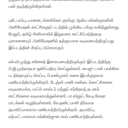
பலர் நடித்திருக்கிறார்கள்.
புலி, பாம்பு, யானை, கொரில்லா குரங்கு ஆகிய விலங்குகளின்
அனிமேஷன் காட்சிகளும் படத்தில் முக்கிய பங்கு வகித்துள்ளது.
மேலும், தமிழ் சினிமாவில் இதுவரை காட்சிப்படுத்தாத
டிராகனையும் அனிமேஷனில் தத்ரூபமாக வடிவமைத்திருப்பது
இப்படத்தின் சிறப்பு அம்சமாகும்.
எல்.வி.முத்து கணேஷ் இசையமைத்திருக்கும் இப்படத்திற்கு
பி.ஜி.முத்தையா ஒளிப்பதிவு செய்துள்ளார். பைஜு டான் பாஸ்கோ
படத்தொகுப்பு செய்ய, பி.சண்முகம் கலை இயக்குநராக
பணியாற்றியிருக்கிறார். டேஞ்சர் மணி சண்டைக்காட்சிகளை
வடிவமைக்க, பாப்பி மாஸ்டர் மற்றும் சந்தோஷ் நடனக்
காட்சிகளை வடிவமைத்துள்ளனர். பா.விஜய், கே.டி.சேஷா
பாடல்கள் எழுதியுள்ளனர். கே.தண்டபானி நிர்வாக
தயாரிப்பாளராக பணியாற்றியிருக்கிறார். தயாரிப்பு
ஏற்பாட்டாளராக மல்லிகர்ஜுன ராவ் பணியாற்றியுள்ளார்.