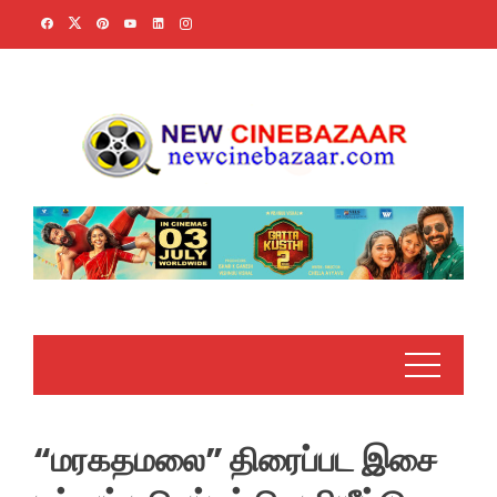
Skip
to
content
“மரகதமலை” திரைப்பட இசை