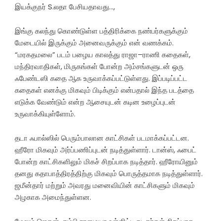
இயக்குநர் S.லதா பேசியதாவது…,
இங்கு கலந்து கொண்டுள்ள பத்திரிக்கை நண்பர்களுக்கும்
மேடையில் இருக்கும் அனைவருக்கும் என் வணக்கம்.
“மரகதமலை” படம் பழைய காலத்து ராஜா–ராணி கதைகள்,
மந்திரவாதிகள், மிருகங்கள் போன்ற அம்சங்களுடன் ஒரு
ஃபேண்டஸி கதை ஆக உருவாக்கப்பட்டுள்ளது. இப்படிப்பட்ட
கதைகள் எனக்கு மிகவும் பிடிக்கும் என்பதால் இந்த படத்தை
எடுக்க வேண்டும் என்ற ஆசையுடன் கடின உழைப்புடன்
உருவாக்கியுள்ளோம்.
தடா ஃபால்ஸில் பெரும்பாலான காட்சிகள் படமாக்கப்பட்டன.
ஹீரோ மிகவும் அர்ப்பணிப்புடன் நடித்துள்ளார். டான்ஸ், ஃபைட்
போன்ற காட்சிகளிலும் மிகச் சிறப்பாக நடித்தார். ஹீரோயினும்
தனது கதாபாத்திரத்திற்கு மிகவும் பொருத்தமாக நடித்துள்ளார்.
ஜமீன்தார் மற்றும் அவரது மனைவியின் காட்சிகளும் மிகவும்
அழகாக அமைந்துள்ளன.