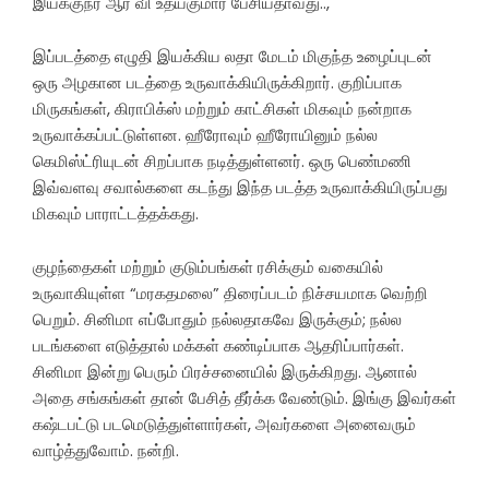
இயக்குநர் ஆர் வி உதயகுமார் பேசியதாவது..,
இப்படத்தை எழுதி இயக்கிய லதா மேடம் மிகுந்த உழைப்புடன்
ஒரு அழகான படத்தை உருவாக்கியிருக்கிறார். குறிப்பாக
மிருகங்கள், கிராபிக்ஸ் மற்றும் காட்சிகள் மிகவும் நன்றாக
உருவாக்கப்பட்டுள்ளன. ஹீரோவும் ஹீரோயினும் நல்ல
கெமிஸ்ட்ரியுடன் சிறப்பாக நடித்துள்ளனர். ஒரு பெண்மணி
இவ்வளவு சவால்களை கடந்து இந்த படத்த உருவாக்கியிருப்பது
மிகவும் பாராட்டத்தக்கது.
குழந்தைகள் மற்றும் குடும்பங்கள் ரசிக்கும் வகையில்
உருவாகியுள்ள “மரகதமலை” திரைப்படம் நிச்சயமாக வெற்றி
பெறும். சினிமா எப்போதும் நல்லதாகவே இருக்கும்; நல்ல
படங்களை எடுத்தால் மக்கள் கண்டிப்பாக ஆதரிப்பார்கள்.
சினிமா இன்று பெரும் பிரச்சனையில் இருக்கிறது. ஆனால்
அதை சங்கங்கள் தான் பேசித் தீர்க்க வேண்டும். இங்கு இவர்கள்
கஷ்டபட்டு படமெடுத்துள்ளார்கள், அவர்களை அனைவரும்
வாழ்த்துவோம். நன்றி.