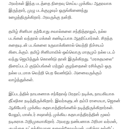
அவர்கள் இந்த படத்தை நிறைவு செய்ய முக்கிய ஆதரவாக
இருந்தார், முழு படக்குழுவும் ஒருங்கிணைந்து
உழைத்திருக்கிறார். அவருக்கு நன்றி.
தமிழ் சினிமா தற்போது சவால்களை சந்தித்தாலும், நல்ல
படங்கள் வந்தால் மக்கள் கண்டிப்பாக ஆதரிப்பார்கள். சிறந்த
கதையுடன் படங்களை உருவாக்கினால் வெற்றி நிச்சயம்
கிடைக்கும். தமிழ் சினிமாவில் ஒவ்வொரு மாதமும் நல்ல படம்
வந்து ஜெயித்துக் கொண்டு தான் இருக்கிறது. “மரகதமலை”
திரைப்படம் குடும்பங்கள் மற்றும் குழந்தைகள் ரசிக்கும் ஒரு
நல்ல படமாக வெற்றி பெற வேண்டும். அனைவருக்கும்
வாழ்த்துக்கள்.
இப்படத்தில் நாயகனாக சந்தோஷ் பிரதாப் நடிக்க, நாயகியாக
தீப்ஷிகா நடித்திருக்கிறார். இவர்களுடன் தம்பி ராமையா, ஜெகன்
ஆகியோர் முக்கிய கதாபாத்திரங்களில் நடித்திருக்கிறார்கள்.
மேலும், மாஸ்டர் சஷான்ந் முக்கிய கதாபாத்திரத்தின் மூலம்
நடிகராக அறிமுகமாகிறார். அவரது நண்பனாக அரிமா வர்மன்,
குழந்தை நட்சத்திரமான கலைக்கோவர்மன், மகித்ரா உள்ளிட்ட