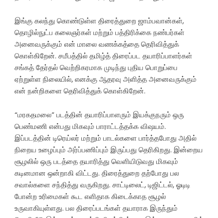
இங்கு கலந்து கொண்டுள்ள திரைத்துறை ஜாம்பவான்கள்,
தொழில்நுட்ப கலைஞர்கள் மற்றும் பத்திரிக்கை நண்பர்கள்
அனைவருக்கும் என் மாலை வணக்கத்தை தெரிவித்துக்
கொள்கிறேன். சமீபத்தில் தமிழ்த் திரைப்பட தயாரிப்பாளர்கள்
சங்கத் தேர்தல் வெற்றிகரமாக முடிந்து புதிய பொறுப்பை
ஏற்றுள்ள நிலையில், எனக்கு ஆதரவு அளித்த அனைவருக்கும்
என் நன்றிகளை தெரிவித்துக் கொள்கிறேன்.
“மரகதமலை” படத்தின் தயாரிப்பாளரும் இயக்குநரும் ஒரு
பெண்மணி என்பது மிகவும் பாராட்டத்தக்க விஷயம்.
இப்படத்தின் டிரெய்லர் மற்றும் பாடல்களை பார்த்தபோது அதில்
நிறைய உழைப்பும் அர்ப்பணிப்பும் இருப்பது தெரிகிறது. இன்றைய
சூழலில் ஒரு படத்தை தயாரித்து வெளியிடுவது மிகவும்
கடினமான ஒன்றாகி விட்டது. திரைத்துறை தற்போது பல
சவால்களை சந்தித்து வருகிறது. சாட்டிலைட், டிஜிட்டல், ஓடிடி
போன்ற உரிமைகள் கூட எளிதாக கிடைக்காத சூழல்
உருவாகியுள்ளது. பல திரைப்படங்கள் தயாராக இருந்தும்