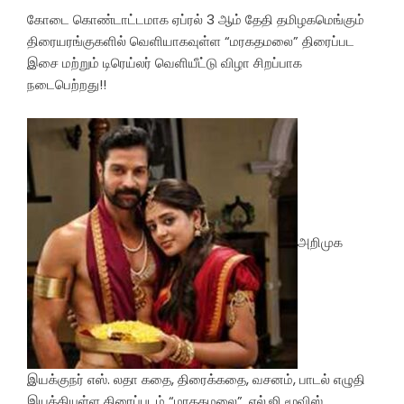
கோடை கொண்டாட்டமாக ஏப்ரல் 3 ஆம் தேதி தமிழகமெங்கும்
திரையரங்குகளில் வெளியாகவுள்ள “மரகதமலை” திரைப்பட
இசை மற்றும் டிரெய்லர் வெளியீட்டு விழா சிறப்பாக
நடைபெற்றது!!
அறிமுக
இயக்குநர் எஸ். லதா கதை, திரைக்கதை, வசனம், பாடல் எழுதி
இயக்கியுள்ள திரைப்படம் “மரகதமலை”. எல்.ஜி மூவிஸ்