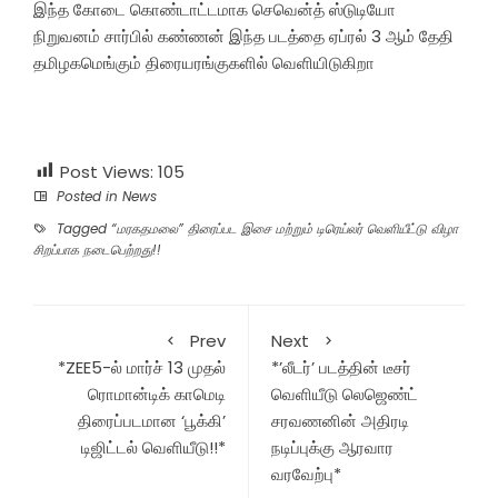
இந்த கோடை கொண்டாட்டமாக செவென்த் ஸ்டுடியோ
நிறுவனம் சார்பில் கண்ணன் இந்த படத்தை ஏப்ரல் 3 ஆம் தேதி
தமிழகமெங்கும் திரையரங்குகளில் வெளியிடுகிறா
Post Views:
105
Posted in
News
Tagged
“மரகதமலை” திரைப்பட இசை மற்றும் டிரெய்லர் வெளியீட்டு விழா
சிறப்பாக நடைபெற்றது!!
Prev
Next
*ZEE5-ல் மார்ச் 13 முதல்
*’லீடர்’ படத்தின் டீசர்
ரொமான்டிக் காமெடி
வெளியீடு லெஜெண்ட்
திரைப்படமான ‘பூக்கி’
சரவணனின் அதிரடி
டிஜிட்டல் வெளியீடு!!*
நடிப்புக்கு ஆரவார
வரவேற்பு*