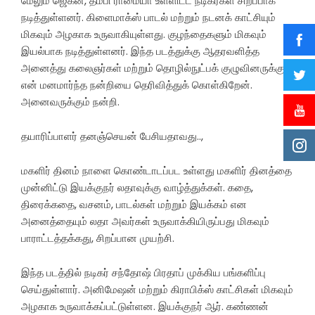
மேலும் ஜெகன், தம்பி ராமையா உள்ளிட்ட நடிகர்கள் சிறப்பாக
நடித்துள்ளனர். கிளைமாக்ஸ் பாடல் மற்றும் நடனக் காட்சியும்
மிகவும் அழகாக உருவாகியுள்ளது. குழந்தைகளும் மிகவும்
இயல்பாக நடித்துள்ளனர். இந்த படத்துக்கு ஆதரவளித்த
அனைத்து கலைஞர்கள் மற்றும் தொழில்நுட்பக் குழுவினருக்கும்
என் மனமார்ந்த நன்றியை தெரிவித்துக் கொள்கிறேன்.
அனைவருக்கும் நன்றி.
தயாரிப்பாளர் தனஞ்செயன் பேசியதாவது..,
மகளிர் தினம் நாளை கொண்டாடப்பட உள்ளது மகளிர் தினத்தை
முன்னிட்டு இயக்குநர் லதாவுக்கு வாழ்த்துக்கள். கதை,
திரைக்கதை, வசனம், பாடல்கள் மற்றும் இயக்கம் என
அனைத்தையும் லதா அவர்கள் உருவாக்கியிருப்பது மிகவும்
பாராட்டத்தக்கது, சிறப்பான முயற்சி.
இந்த படத்தில் நடிகர் சந்தோஷ் பிரதாப் முக்கிய பங்களிப்பு
செய்துள்ளார். அனிமேஷன் மற்றும் கிராபிக்ஸ் காட்சிகள் மிகவும்
அழகாக உருவாக்கப்பட்டுள்ளன. இயக்குநர் ஆர். கண்ணன்