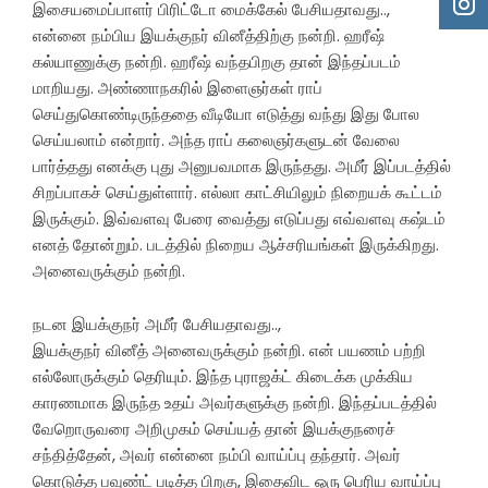
இசையமைப்பாளர் பிரிட்டோ மைக்கேல் பேசியதாவது..,
என்னை நம்பிய இயக்குநர் வினீத்திற்கு நன்றி. ஹரீஷ்
கல்யாணுக்கு நன்றி. ஹரீஷ் வந்தபிறகு தான் இந்தப்படம்
மாறியது. அண்ணாநகரில் இளைஞர்கள் ராப்
செய்துகொண்டிருந்ததை வீடியோ எடுத்து வந்து இது போல
செய்யலாம் என்றார். அந்த ராப் கலைஞர்களுடன் வேலை
பார்த்தது எனக்கு புது அனுபவமாக இருந்தது. அமீர் இப்படத்தில்
சிறப்பாகச் செய்துள்ளார். எல்லா காட்சியிலும் நிறையக் கூட்டம்
இருக்கும். இவ்வளவு பேரை வைத்து எடுப்பது எவ்வளவு கஷ்டம்
எனத் தோன்றும். படத்தில் நிறைய ஆச்சரியங்கள் இருக்கிறது.
அனைவருக்கும் நன்றி.
நடன இயக்குநர் அமீர் பேசியதாவது..,
இயக்குநர் வினீத் அனைவருக்கும் நன்றி. என் பயணம் பற்றி
எல்லோருக்கும் தெரியும். இந்த புராஜக்ட் கிடைக்க முக்கிய
காரணமாக இருந்த உதய் அவர்களுக்கு நன்றி. இந்தப்படத்தில்
வேறொருவரை அறிமுகம் செய்யத் தான் இயக்குநரைச்
சந்தித்தேன், அவர் என்னை நம்பி வாய்ப்பு தந்தார். அவர்
கொடுத்த பவுண்ட் படித்த பிறகு, இதைவிட ஒரு பெரிய வாய்ப்பு