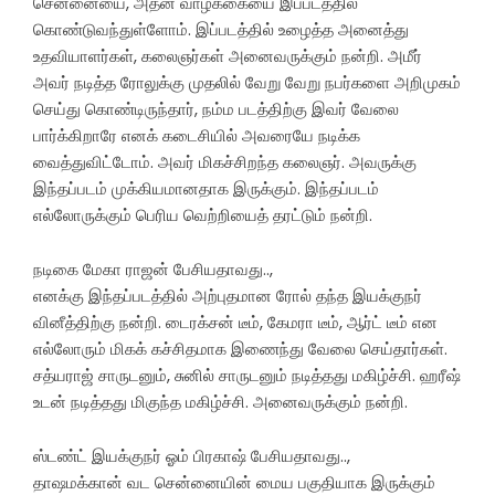
சென்னையை, அதன் வாழ்க்கையை இப்படத்தில்
கொண்டுவந்துள்ளோம். இப்படத்தில் உழைத்த அனைத்து
உதவியாளர்கள், கலைஞர்கள் அனைவருக்கும் நன்றி. அமீர்
அவர் நடித்த ரோலுக்கு முதலில் வேறு வேறு நபர்களை அறிமுகம்
செய்து கொண்டிருந்தார், நம்ம படத்திற்கு இவர் வேலை
பார்க்கிறாரே எனக் கடைசியில் அவரையே நடிக்க
வைத்துவிட்டோம். அவர் மிகச்சிறந்த கலைஞர். அவருக்கு
இந்தப்படம் முக்கியமானதாக இருக்கும். இந்தப்படம்
எல்லோருக்கும் பெரிய வெற்றியைத் தரட்டும் நன்றி.
நடிகை மேகா ராஜன் பேசியதாவது..,
எனக்கு இந்தப்படத்தில் அற்புதமான ரோல் தந்த இயக்குநர்
வினீத்திற்கு நன்றி. டைரக்சன் டீம், கேமரா டீம், ஆர்ட் டீம் என
எல்லோரும் மிகக் கச்சிதமாக இணைந்து வேலை செய்தார்கள்.
சத்யராஜ் சாருடனும், சுனில் சாருடனும் நடித்தது மகிழ்ச்சி. ஹரீஷ்
உடன் நடித்தது மிகுந்த மகிழ்ச்சி. அனைவருக்கும் நன்றி.
ஸ்டண்ட் இயக்குநர் ஓம் பிரகாஷ் பேசியதாவது..,
தாஷமக்கான் வட சென்னையின் மைய பகுதியாக இருக்கும்