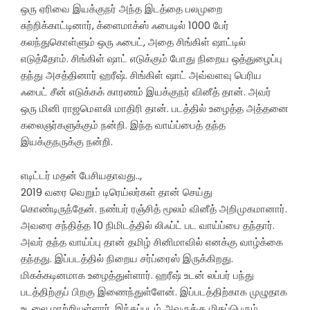
ஒரு ஏரிவை இயக்குநர் அந்த இடத்தை பலமுறை
சுற்றிக்காட்டினார், க்ளைமாக்ஸ் ஃபைடில் 1000 பேர்
கலந்துகொள்ளும் ஒரு ஃபைட், அதை சிங்கிள் ஷாட்டில்
எடுத்தோம். சிங்கிள் ஷாட் எடுக்கும் போது நிறைய ஒத்துழைப்பு
தந்து அசத்தினார் ஹரீஷ். சிங்கிள் ஷாட் அவ்வளவு பெரிய
ஃபைட் சீன் எடுக்கக் காரணம் இயக்குநர் வினீத் தான். அவர்
ஒரு மினி ராஜமௌலி மாதிரி தான். படத்தில் உழைத்த அத்தனை
கலைஞர்களுக்கும் நன்றி. இந்த வாய்ப்பைத் தந்த
இயக்குநருக்கு நன்றி.
எடிட்டர் மதன் பேசியதாவது..,
2019 வரை வெறும் டிரெய்லர்கள் தான் செய்து
கொண்டிருந்தேன். நண்பர் ரஞ்சித் மூலம் வினீத் அறிமுகமானார்.
அவரை சந்தித்த 10 நிமிடத்தில் லிஃப்ட் பட வாய்ப்பை தந்தார்.
அவர் தந்த வாய்ப்பு தான் தமிழ் சினிமாவில் எனக்கு வாழ்க்கை
தந்தது. இப்படத்தில் நிறைய சர்ப்ரைஸ் இருக்கிறது.
மிகக்கடினமாக உழைத்துள்ளார். ஹரீஷ் உடன் லப்பர் பந்து
படத்திற்குப் பிறகு இணைந்துள்ளேன். இப்படத்திற்காக முழுதாக
உடலை மாற்றியுள்ளார். இந்தப்படம் அவருக்கு மிகப்பெரும்