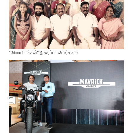
“விராயி மக்கள்” திரைப்பட விமர்சனம்.