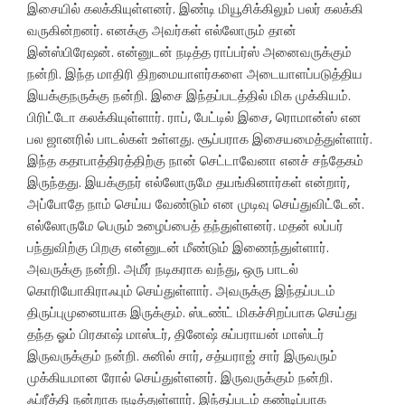
இசையில் கலக்கியுள்ளனர். இண்டி மியூசிக்கிலும் பலர் கலக்கி
வருகின்றனர். எனக்கு அவர்கள் எல்லோரும் தான்
இன்ஸ்பிரேஷன். என்னுடன் நடித்த ராப்பர்ஸ் அனைவருக்கும்
நன்றி. இந்த மாதிரி திறமையாளர்களை அடையாளப்படுத்திய
இயக்குநருக்கு நன்றி. இசை இந்தப்படத்தில் மிக முக்கியம்.
பிரிட்டோ கலக்கியுள்ளார். ராப், பேட்டில் இசை, ரொமான்ஸ் என
பல ஜானரில் பாடல்கள் உள்ளது. சூப்பராக இசையமைத்துள்ளார்.
இந்த கதாபாத்திரத்திற்கு நான் செட்டாவேனா எனச் சந்தேகம்
இருந்தது. இயக்குநர் எல்லோருமே தயங்கினார்கள் என்றார்,
அப்போதே நாம் செய்ய வேண்டும் என முடிவு செய்துவிட்டேன்.
எல்லோருமே பெரும் உழைப்பைத் தந்துள்ளனர். மதன் லப்பர்
பந்துவிற்கு பிறகு என்னுடன் மீண்டும் இணைந்துள்ளார்.
அவருக்கு நன்றி. அமீர் நடிகராக வந்து, ஒரு பாடல்
கொரியோகிராஃபும் செய்துள்ளார். அவருக்கு இந்தப்படம்
திருப்புமுனையாக இருக்கும். ஸ்டண்ட் மிகச்சிறப்பாக செய்து
தந்த ஓம் பிரகாஷ் மாஸ்டர், தினேஷ் சுப்பராயன் மாஸ்டர்
இருவருக்கும் நன்றி. சுனில் சார், சத்யராஜ் சார் இருவரும்
முக்கியமான ரோல் செய்துள்ளனர். இருவருக்கும் நன்றி.
ஃப்ரீத்தி நன்றாக நடித்துள்ளார். இந்தப்படம் கண்டிப்பாக