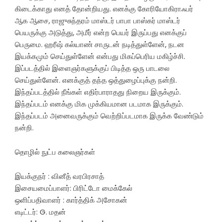
கிடைக்காது எனத் தோன்றியது. எனக்கு கோரியோகிராஃபர்
ஆக ஆசை, ராஜுசுந்தரம் மாஸ்டர் பாபா பாஸ்கர் மாஸ்டர்
பெயருக்கு அடுத்து, அமீர் என்ற பெயர் இருப்பது எனக்குப்
பெருமை. ஹரீஷ் கல்யாண் சாருடன் நடித்துள்ளேன், நடன
இயக்கமும் செய்துள்ளேன் என்பது மிகப்பெரிய மகிழ்ச்சி.
இப்படத்தில் இளைஞர்களுக்குப் பிடித்த ஒரு பாடலை
செய்துள்ளேன். எனக்குத் தந்த ஒத்துழைப்புக்கு நன்றி.
இந்தப்படத்தில் நீங்கள் எதிர்பாராதது நிறைய இருக்கும்.
இந்தப்படம் எனக்கு மிக முக்கியமான படமாக இருக்கும்.
இந்தப்படம் அனைவருக்கும் வெற்றிப்படமாக இருக்க வேண்டும்
நன்றி.
தொழில் நுட்ப கலைஞர்கள்
இயக்குநர் : வினீத் வரபிரசாத்
இசையமைப்பாளர்: பிரிட்டோ மைக்கேல்
ஒளிப்பதிவாளர் : கார்த்திக் அசோகன்
எடிட்டர்: G. மதன்