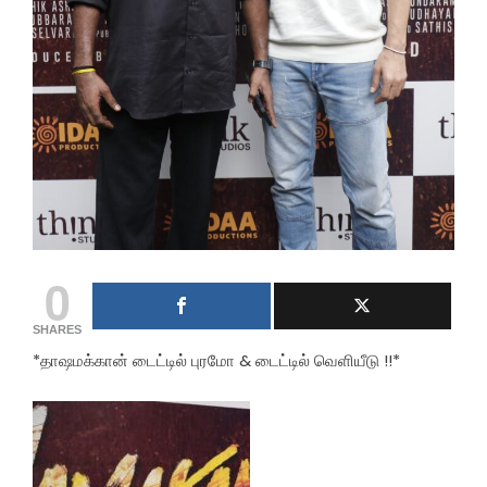
0
SHARES
*தாஷமக்கான் டைட்டில் புரமோ & டைட்டில் வெளியீடு !!*