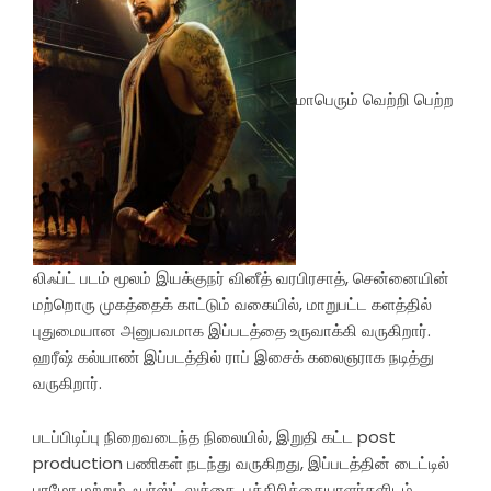
மாபெரும் வெற்றி பெற்ற
லிஃப்ட் படம் மூலம் இயக்குநர் வினீத் வரபிரசாத், சென்னையின்
மற்றொரு முகத்தைக் காட்டும் வகையில், மாறுபட்ட களத்தில்
புதுமையான அனுபவமாக இப்படத்தை உருவாக்கி வருகிறார்.
ஹரீஷ் கல்யாண் இப்படத்தில் ராப் இசைக் கலைஞராக நடித்து
வருகிறார்.
படப்பிடிப்பு நிறைவடைந்த நிலையில், இறுதி கட்ட post
production பணிகள் நடந்து வருகிறது, இப்படத்தின் டைட்டில்
புரமோ மற்றும் ஃபர்ஸ்ட் லுக்கை, பத்திரிக்கையாளர்களிடம்