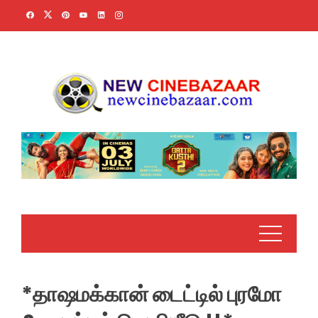
Skip
to
content
*தாஷமக்கான் டைட்டில் புரமோ