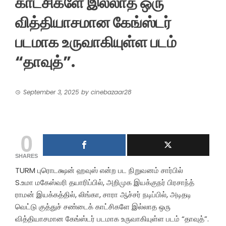
காட்சிகளே இல்லாத ஒரு
வித்தியாசமான கேங்ஸ்டர்
படமாக உருவாகியுள்ள படம்
“தாவுத்”.
September 3, 2025
by
cinebazaar28
0
SHARES
TURM புரொடக்ஷன் ஹவுஸ் என்ற பட நிறுவனம் சார்பில்
S.உமா மகேஸ்வரி தயாரிப்பில், அறிமுக இயக்குநர் பிரசாந்த்
ராமன் இயக்கத்தில், லிங்கா, சாரா ஆச்சர் நடிப்பில், அடிதடி
வெட்டு குத்துச் சண்டைக் காட்சிகளே இல்லாத ஒரு
வித்தியாசமான கேங்ஸ்டர் படமாக உருவாகியுள்ள படம் “தாவுத்”.