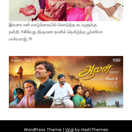
இவரை என் வாழ்க்கையில் கொடுத்த கடவுளுக்கு
நன்றி..!!40வது திருமண நாளில் நெகிழ்ந்த பூர்ணிமா
பாக்யராஜ்..!!!
WordPress Theme |
Viral
by HashThemes