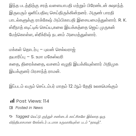
இந்த படத்திற்கு சரத் வளையாபதி மற்றும் பிரேண்டன் சுஷாந்த்
இருவரும் ஒளிப்பதிவு செய்திருக்கின்றனர். அருண் பாரதி
பாடல்களுக்கு ராக்கேஷ் அம்பிகாபதி இசையமைத்துள்ளார். R. K.
ஸ்ரீநாத் எடிட்டிங் செய்ய,கலை இயக்கத்தை ஜெய் முருகன்
மேற்கொள்ள, ஸ்ரீக்ரிஷ் நடனம் அமைத்துள்ளார்.
மக்கள் தொடர்பு – புவன் செல்வராஜ்
தயாரிப்பு – S. உமா மகேஸ்வரி
கதை, திரைக்கதை, வசனம் எழுதி இயக்கியுள்ளார் அறிமுக
இயக்குனர் பிரசாந்த் ராமன்.
இப்படம் வரும் செப்டம்பர் மாதம் 12 ஆம் தேதி உலகமெங்கும்
Post Views:
114
Posted in
News
Tagged
வெட்டு குத்துச் சண்டைக் காட்சிகளே இல்லாத ஒரு
வித்தியாசமான கேங்ஸ்டர் படமாக உருவாகியுள்ள படம் “தாவுத்”.