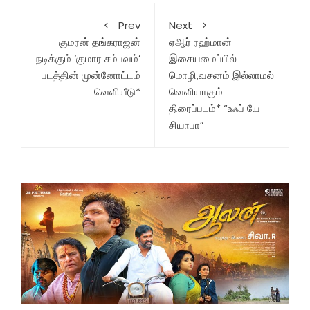
Prev
Next
குமரன் தங்கராஜன்
ஏஆர் ரஹ்மான்
நடிக்கும் ‘குமார சம்பவம்’
இசையமைப்பில்
படத்தின் முன்னோட்டம்
மொழி,வசனம் இல்லாமல்
வெளியீடு*
வெளியாகும்
திரைப்படம்* “உஃப் யே
சியாபா”