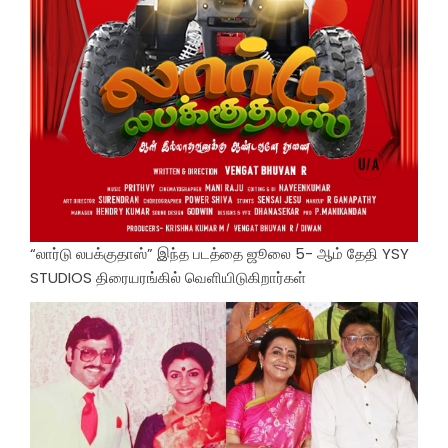
“லார்டு லபக்குதாஸ்” இந்த படத்தை ஜூலை 5- ஆம் தேதி YSY
STUDIOS திரையரங்கில் வெளியிடுகிறார்கள்