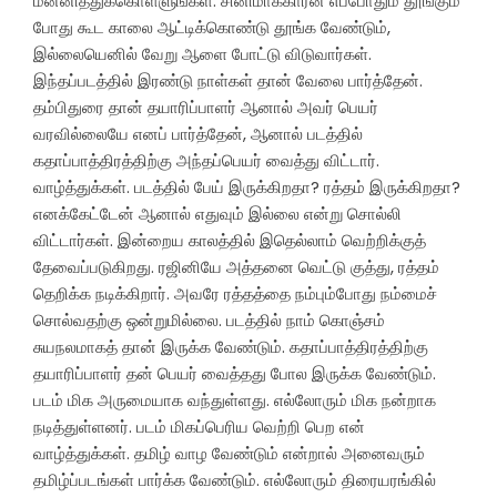
மன்னித்துக்கொள்ளுங்கள். சினிமாக்காரன் எப்போதும் தூங்கும்
போது கூட காலை ஆட்டிக்கொண்டு தூங்க வேண்டும்,
இல்லையெனில் வேறு ஆளை போட்டு விடுவார்கள்.
இந்தப்படத்தில் இரண்டு நாள்கள் தான் வேலை பார்த்தேன்.
தம்பிதுரை தான் தயாரிப்பாளர் ஆனால் அவர் பெயர்
வரவில்லையே எனப் பார்த்தேன், ஆனால் படத்தில்
கதாப்பாத்திரத்திற்கு அந்தப்பெயர் வைத்து விட்டார்.
வாழ்த்துக்கள். படத்தில் பேய் இருக்கிறதா? ரத்தம் இருக்கிறதா?
எனக்கேட்டேன் ஆனால் எதுவும் இல்லை என்று சொல்லி
விட்டார்கள். இன்றைய காலத்தில் இதெல்லாம் வெற்றிக்குத்
தேவைப்படுகிறது. ரஜினியே அத்தனை வெட்டு குத்து, ரத்தம்
தெறிக்க நடிக்கிறார். அவரே ரத்தத்தை நம்பும்போது நம்மைச்
சொல்வதற்கு ஒன்றுமில்லை. படத்தில் நாம் கொஞ்சம்
சுயநலமாகத் தான் இருக்க வேண்டும். கதாப்பாத்திரத்திற்கு
தயாரிப்பாளர் தன் பெயர் வைத்தது போல இருக்க வேண்டும்.
படம் மிக அருமையாக வந்துள்ளது. எல்லோரும் மிக நன்றாக
நடித்துள்ளனர். படம் மிகப்பெரிய வெற்றி பெற என்
வாழ்த்துக்கள். தமிழ் வாழ வேண்டும் என்றால் அனைவரும்
தமிழ்ப்படங்கள் பார்க்க வேண்டும். எல்லோரும் திரையரங்கில்