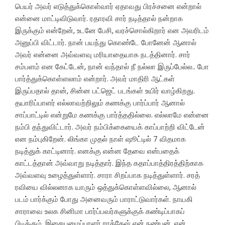
பெயர் அவர் எடுத்துக்கொள்வார் ஏதாவது பிரச்சனை என்றால்
என்னை மாட்டிவிடுவார். ரதாரவி சார் நடித்தால் நன்றாக
இருக்கும் என்றேன், உடனே பேசி, வரச்சொல்கிறார் என அவரிடம்
அனுப்பி விட்டார். நான் பயந்து கொண்டே போனேன் ஆனால்
அவர் என்னை அவ்வளவு மரியாதையாக நடத்தினார். சார்
சம்பளம் என கேட்டேன், நான் வந்தால் நீ நல்லா இருப்பேல்ல.. போ
பார்த்துக்கொள்ளலாம் என்றார். அவர் மாதிரி ஆட்கள்
இருப்பதால் தான், சின்ன பட்ஜெட் படங்கள் உயிர் வாழ்கிறது.
தயாரிப்பாளர் எல்லாவற்றிலும் கணக்கு பார்ப்பார் ஆனால்
சாப்பாட்டில் என்றுமே கணக்கு பார்த்ததில்லை. எல்லாமே என்னை
நம்பி தந்துவிட்டார். அவர் நம்பிக்கையைக் காப்பாற்றி விட்டேன்
என நம்புகிறேன். லிங்கா முதல் நாள் ஷூட்டில் 7 விதமாக
நடித்துக் காட்டினார். எனக்கு என்ன தேவை என்பதைக்
காட்டத்தான் அவ்வாறு நடித்தார். இந்த கதாப்பாத்திரத்திற்காக
அவ்வளவு உழைத்துள்ளார். சாரா சிறப்பாக நடித்துள்ளார். சரத்
ரவியை வில்லனாக யாரும் ஒத்துக்கொள்ளவில்லை, ஆனால்
படம் பார்க்கும் போது அனைவரும் பாராட்டுவார்கள். நாயகி
சாராவை உலக சினிமா பார்ப்பவர்களுக்குக் கண்டிப்பாகப்
பிடிக்கும். இசையமைப்பாளர் ராக்கேஷ் என் நண்பன், என்