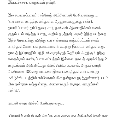
இப்படத்தைப் பாருங்கள் நன்றி.
இசையமைப்பாளர் ராக்கேஷ் அம்பிகாபதி பேசியதாவது…,
“எங்களை வாழ்த்த வந்துள்ள ஆளுமைகளுக்கு நன்றி.
தயாரிப்பாளர் தம்பிதுரை சார், நாங்கள் ஆணாதிக்கம் எனக்
குறும்படம் எடுத்த போது, அதில் நடித்தார். அவர் இந்த படத்தை
இந்த மேடைக்கு எடுத்து வர எவ்வளவு கஷ்டப்பட்டார் எனப்
பார்த்துள்ளேன். பல தடைகளைக் கடந்து இப்படம் வந்துள்ளது.
தாவுத் இப்ராஹிம் பற்றி உங்களுக்குத் தெரியும் அதற்கும் இந்த
கதைக்கும் கண்டிப்பாக சம்பந்தம் இல்லை. தாவுத் ஆரம்பித்து 2
வருடங்கள் ஆகிவிட்டது. மிகப்பெரிய பயணம். அருண்பாரதி
அண்ணன் 100வது பாடலை இசையமைத்துள்ளார் என்பது
மகிழ்ச்சி. படத்தில் எல்லோரும் மிக நன்றாக நடித்துள்ளனர். படம்
மிக நன்றாக வந்துள்ளது. அனைவரும் ஆதரவு தாருங்கள்
நன்றி.”,
நாயகி சாரா ஆச்சர் பேசியதாவது…,
“பிரசாந்த் சார் போன் செய்து ஒரு கதை வைத்திருக்கிறேன் என