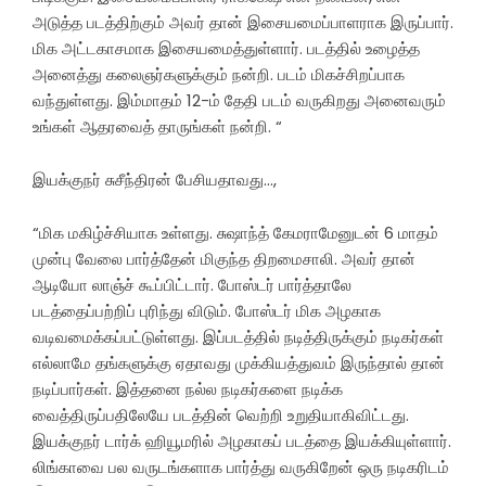
அடுத்த படத்திற்கும் அவர் தான் இசையமைப்பாளராக இருப்பார்.
மிக அட்டகாசமாக இசையமைத்துள்ளார். படத்தில் உழைத்த
அனைத்து கலைஞர்களுக்கும் நன்றி. படம் மிகச்சிறப்பாக
வந்துள்ளது. இம்மாதம் 12-ம் தேதி படம் வருகிறது அனைவரும்
உங்கள் ஆதரவைத் தாருங்கள் நன்றி. “
இயக்குநர் சுசீந்திரன் பேசியதாவது…,
“மிக மகிழ்ச்சியாக உள்ளது. சுஷாந்த் கேமராமேனுடன் 6 மாதம்
முன்பு வேலை பார்த்தேன் மிகுந்த திறமைசாலி. அவர் தான்
ஆடியோ லாஞ்ச் கூப்பிட்டார். போஸ்டர் பார்த்தாலே
படத்தைப்பற்றிப் புரிந்து விடும். போஸ்டர் மிக அழகாக
வடிவமைக்கப்பட்டுள்ளது. இப்படத்தில் நடித்திருக்கும் நடிகர்கள்
எல்லாமே தங்களுக்கு ஏதாவது முக்கியத்துவம் இருந்தால் தான்
நடிப்பார்கள். இத்தனை நல்ல நடிகர்களை நடிக்க
வைத்திருப்பதிலேயே படத்தின் வெற்றி உறுதியாகிவிட்டது.
இயக்குநர் டார்க் ஹியூமரில் அழகாகப் படத்தை இயக்கியுள்ளார்.
லிங்காவை பல வருடங்களாக பார்த்து வருகிறேன் ஒரு நடிகரிடம்