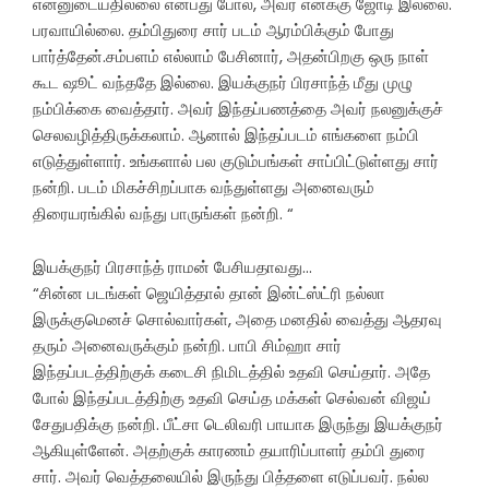
என்னுடையதில்லை என்பது போல, அவர் எனக்கு ஜோடி இல்லை.
பரவாயில்லை. தம்பிதுரை சார் படம் ஆரம்பிக்கும் போது
பார்த்தேன்.சம்பளம் எல்லாம் பேசினார், அதன்பிறகு ஒரு நாள்
கூட ஷூட் வந்ததே இல்லை. இயக்குநர் பிரசாந்த் மீது முழு
நம்பிக்கை வைத்தார். அவர் இந்தப்பணத்தை அவர் நலனுக்குச்
செலவழித்திருக்கலாம். ஆனால் இந்தப்படம் எங்களை நம்பி
எடுத்துள்ளார். உங்களால் பல குடும்பங்கள் சாப்பிட்டுள்ளது சார்
நன்றி. படம் மிகச்சிறப்பாக வந்துள்ளது அனைவரும்
திரையரங்கில் வந்து பாருங்கள் நன்றி. “
இயக்குநர் பிரசாந்த் ராமன் பேசியதாவது…
“சின்ன படங்கள் ஜெயித்தால் தான் இன்ட்ஸ்ட்ரி நல்லா
இருக்குமெனச் சொல்வார்கள், அதை மனதில் வைத்து ஆதரவு
தரும் அனைவருக்கும் நன்றி. பாபி சிம்ஹா சார்
இந்தப்படத்திற்குக் கடைசி நிமிடத்தில் உதவி செய்தார். அதே
போல் இந்தப்படத்திற்கு உதவி செய்த மக்கள் செல்வன் விஜய்
சேதுபதிக்கு நன்றி. பீட்சா டெலிவரி பாயாக இருந்து இயக்குநர்
ஆகியுள்ளேன். அதற்குக் காரணம் தயாரிப்பாளர் தம்பி துரை
சார். அவர் வெத்தலையில் இருந்து பித்தளை எடுப்பவர். நல்ல