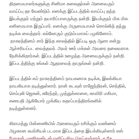
திறமையாளர்களுக்கு சினிமா கலைஞர்கள் அனைவரும்
வாய்ப்பு தர வேண்டும். எனக்கு இப்படத்தில் வாய்ப்பு தந்த
இயக்குநர் மற்றும் தயாரிப்பாளருக்கு நன்றி. இயக்குநர் மிக மிக
எளிமையாக இருப்பார். எனக்கு அருமையாகச் சொல்லித் தந்து
நடிக்க வைத்தார். எல்லோரும் குடும்பமாகப் பழகினோம்.
நாகரத்தினம் சார் இந்த காலத்தில் இப்படி ஒரு ஆளா என்று
ஆச்சரியப்பட வைத்தவர். அவர் ஊர் மக்கள் அவரை தலைவராக
நேசிக்கிறார்கள். இப்படத்தில் உழைத்த அனைவருக்கும் நன்றி.
இப்படத்திற்கு உங்கள் ஆதரவைத் தாருங்கள் நன்றி.
இப்படத்தில் எம் நாகரத்தினம் நாயகனாக நடிக்க, இலக்கியா
நாயகியாக நடித்துள்ளார். நான் கடவுள் ராஜேந்திரன், செந்தில்,
செம்புலி ஜெகன், சுரேந்தர், முத்துக்காளை, காவிரி மகிமா,
கணபதி ஆகியோர் முக்கிய கதாப்பாத்திரங்களில்
நடித்துள்ளனர்.
கிராமத்து பின்னணியில் அனைவரும் ரசிக்கும் வண்ணம்
அழகான கமர்சியல் படமாக இப்படத்தை இயக்கியுள்ளார் எஸ்
மோகன். மணிகண்டன் ஒளிப்பதிவு செய்துள்ளார். ஏ கே