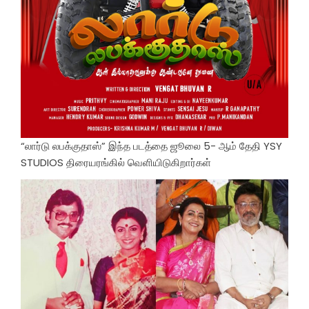
“லார்டு லபக்குதாஸ்” இந்த படத்தை ஜூலை 5- ஆம் தேதி YSY
STUDIOS திரையரங்கில் வெளியிடுகிறார்கள்