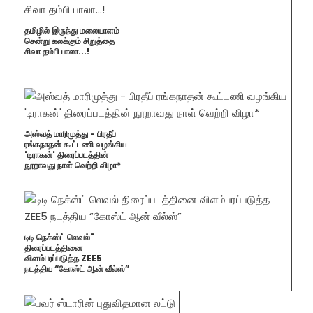
தமிழில் இருந்து மலையாளம்
சென்று கலக்கும் சிறுத்தை
சிவா தம்பி பாலா...!
அஸ்வத் மாரிமுத்து - பிரதீப்
ரங்கநாதன் கூட்டணி வழங்கிய
'டிராகன்' திரைப்படத்தின்
நூறாவது நாள் வெற்றி விழா*
டிடி நெக்ஸ்ட் லெவல்"
திரைப்படத்தினை
விளம்பரப்படுத்த ZEE5
நடத்திய “கோஸ்ட் ஆன் வீல்ஸ்”