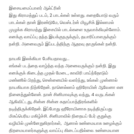
இசையமைப்பாளர் ஆல்ட்ரின்
இது கிராமத்துப் படம், 2 பாடல்கள் உள்ளது. கதையோடு வரும்
பாடல்கள் தான் இரண்டுமே, வெஸ்டர்ன் மியூசிக் இல்லாமல்
முழுக்க கிராமத்து இசையில் பாடல்களை உருவாக்கியுள்ளோம்.
எனக்கு வாய்ப்பு தந்த இயக்குநருக்கும், தயாரிப்பாளருக்கும்
நன்றி. அனைவரும் இப்படத்திற்கு ஆதரவு தாருங்கள் நன்றி.
நாயகி இலக்கியா பேசியதாவது…
எங்கள் படத்தை வாழ்த்த வந்த அனைவருக்கும் நன்றி. இது
எனக்குக் கிடைத்த முதல் மேடை, காவிரி பாய்ந்தோடும்
மண்ணில் பிறந்து, சென்னையில் வளர்ந்து, உங்கள் முன்னால்
நாயகியாக நிற்கிறேன். நானெல்லாம் ஹிரோயின் ஆவேனா என
நினைத்துள்ளேன். நான் சினிமாவுக்கு வந்து, 4 வருடங்கள்
ஆகிவிட்டது, சின்ன சின்ன கதாப்பாத்திரங்களில்
நடித்திருக்கிறேன். இப்போது ஹீரோயினாக நடித்திருப்பது
மிகப்பெரிய மகிழ்ச்சி. சினிமாவில் நிறையப் பேர் குறுக்கு
வழியில் முன்னேறுகிறார்கள், ஆனால் உண்மையாக உழைக்கும்
திறமையாளர்களுக்கு வாய்ப்பு கிடைப்பதில்லை. உண்மையான