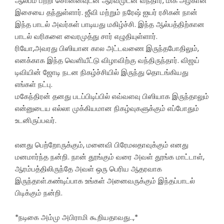
ஆல்பம் பற்றி சொன்னவுடன் ஆர்வமுடன் வந்தார், மிக அழகான
இசையை தந்துள்ளார். ஜீவி மற்றும் நரேஷ் ஐயர் ரசிகன் நான்
இந்த பாடல் அவர்கள் பாடியது மகிழ்ச்சி. இந்த ஆல்பத்திற்கான
பாடல் வரிகளை வைரமுத்து சார் எழுதியுள்ளார்.
ரியோ,அவரது பிஸியான கால அட்டவணை இருந்தபோதிலும்,
எனக்காக இந்த வெளியீட்டு விழாவிற்கு வந்திருந்தார். விஜய்
டிவியின் ஜோடி நடன நிகழ்ச்சியில் இருந்து தொடங்கியது
எங்கள் நட்பு.
மகேந்திரன் தனது படப்பிடிப்பில் எவ்வளவு பிஸியாக இருந்தாலும்
என்னுடைய எல்லா முக்கியமான நிகழ்வுகளுக்கும் எப்போதும்
உடனிருப்பவர்.
எனது பெற்றோருக்கும், மனைவி பிரேமலதாவுக்கும் எனது
மனமார்ந்த நன்றி. நான் தூங்கும் வரை அவள் தூங்க மாட்டாள்,
ஆரம்பத்திலிருந்தே அவள் ஒரு பெரிய ஆதரவாக
இருந்தாள்.கண்டிப்பாக உங்கள் அனைவருக்கும் இந்தப்பாடல்
பிடிக்கும் நன்றி.
*நடிகை அம்மு அபிராமி கூறியதாவது..,*