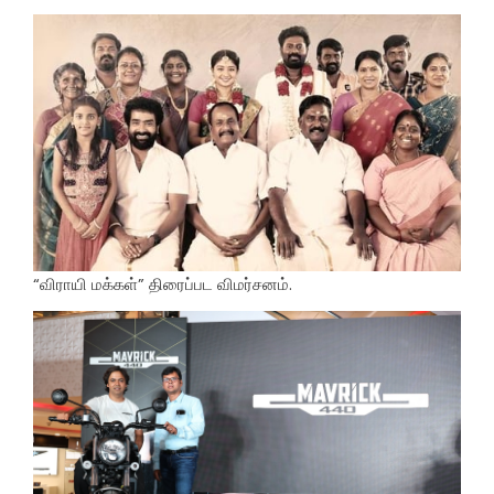
“விராயி மக்கள்” திரைப்பட விமர்சனம்.