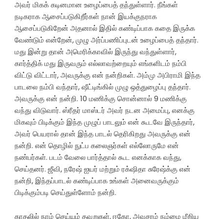
அவர் மிகக் கடினமான உழைப்பைத் தந்துள்ளார். நீங்கள்
நடிகராக ஆசைப்படுகிறீர்கள் நான் இயக்குநராக
ஆசைப்படுகிறேன் அதனால் இதில் கண்டிப்பாக கதை இருக்க
வேண்டும் என்றேன், முழு அர்ப்பணிப்புடன் உழைப்பைத் தந்தார்.
மது இன்று தான் அமெரிக்காவில் இருந்து வந்துள்ளார்,
கார்த்திக் மது இருவரும் எல்லாவற்றையும் எங்களிடம் நம்பி
விட்டு விட்டார், அவருக்கு என் நன்றிகள். அம்மு அபிராமி இந்த
பாடலை நம்பி வந்தார், ஷீட்டிங்கில் முழு ஒத்துழைப்பு தந்தார்.
அவருக்கு என் நன்றி. 10 மணிக்கு சொன்னால் 9 மணிக்கு
வந்து விடுவார். ஸ்ரீதர் மாஸ்டர் அவர் நடன அமைப்பு, எனக்கு
மிகவும் பிடிக்கும் இந்த முழுப் பாடலும் என் கூடவே இருந்தார்,
அவர் பெயரால் தான் இந்த பாடல் தெரிகிறது அவருக்கு என்
நன்றி. என் தொழில் நுட்ப கலைஞர்கள் எல்லோருமே என்
நண்பர்கள். படம் வேலை பார்த்தால் கூட எனக்காக வந்து,
செய்தனர். ஜீவி, நரேஷ் ஐயர் மற்றும் ரக்‌ஷிதா சுரேஷ்க்கு என்
நன்றி, இந்தப்பாடல் கண்டிப்பாக உங்கள் அனைவருக்கும்
பிடிக்கும்படி செய்துள்ளோம் நன்றி.
காதலில் நாம் செய்யும் தவறுகள், ஈகோ, அவசரம் நம்மை மீறிய