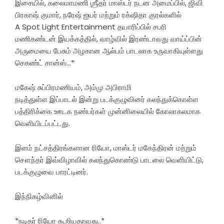
இசையில், கலைமாமணி ஶ்ரீதர் மாஸ்டர் நடன அமைப்பில், ஜிவி
பிரகாஷ் குமார், நரேஷ் ஐயர் மற்றும் ரக்‌ஷிதா குரல்களில்
A Spot Light Entertainment தயாரிப்பில் சபரி
மணிகண்டன் இயக்கத்தில், வாழ்வில் இரண்டாவது வாய்ப்பின்
அருமையை பேசும் அழகான ஆல்பம் பாடலாக உருவாகியுள்ளது
செகண்ட் சான்ஸ்…*
மகேஷ் சுப்பிரமணியம், அம்மு அபிராமி
நடித்துள்ள இப்பாடல் இன்று படக்குழுவினர் கலந்துக்கொள்ள
பத்திரிக்கை ஊடக நண்பர்கள் முன்னிலையில் கோலாகலமாக
வெளியிடப்பட்டது.
இளம் நட்சத்திரங்களான ரியோ, மாஸ்டர் மகேந்திரன் மற்றும்
சௌந்தர் இவ்விழாவில் கலந்துகொண்டு பாடலை வெளியிட்டு,
படக்குழுவை பாரட்டினர்.
இந்நிகழ்வினில்
*நடிகர் ரியோ கூறியதாவது..*