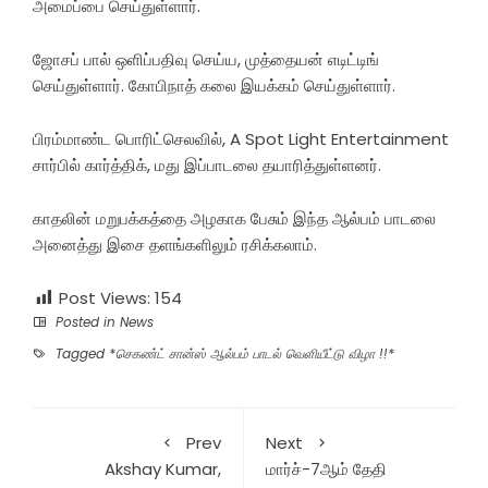
அமைப்பை செய்துள்ளார்.
ஜோசப் பால் ஒளிப்பதிவு செய்ய, முத்தையன் எடிட்டிங்
செய்துள்ளார். கோபிநாத் கலை இயக்கம் செய்துள்ளார்.
பிரம்மாண்ட பொரிட்செலவில், A Spot Light Entertainment
சார்பில் கார்த்திக், மது இப்பாடலை தயாரித்துள்ளனர்.
காதலின் மறுபக்கத்தை அழகாக பேசும் இந்த ஆல்பம் பாடலை
அனைத்து இசை தளங்களிலும் ரசிக்கலாம்.
Post Views:
154
Posted in
News
Tagged
*செகண்ட் சான்ஸ் ஆல்பம் பாடல் வெளியீட்டு விழா !!*
Prev
Next
Akshay Kumar,
மார்ச்-7ஆம் தேதி