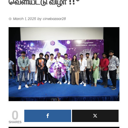
வெளியீட்டு விழா !!*
March 1, 2025
by
cinebazaar28
0
SHARES