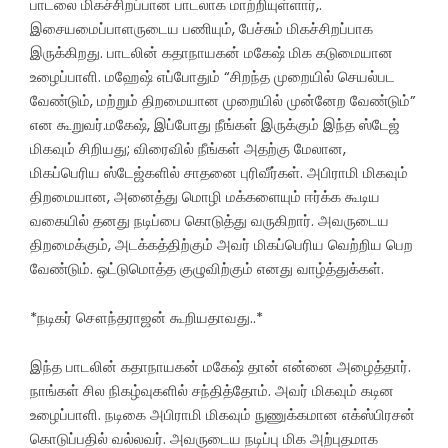
பாடலை மிகச்சிறப்பான பாடலாக மாற்றியுள்ளார்,.
இசையமைப்பாளருடைய பணியும், பேச்சும் மிகச்சிறப்பாக
இருக்கிறது. பாடலின் கதாநாயகன் மகேஷ் மிக கடுமையான
உழைப்பாளி. மஹேஷ் எப்போதும் “சிறந்த முறையில் செயல்பட
வேண்டும், மற்றும் திறமையான முறையில் முன்னேற வேண்டும்”
என கூறுவர்.மகேஷ், இப்போது நீங்கள் இருக்கும் இந்த ஸ்டேஜ்
மிகவும் சிறியது; விரைவில் நீங்கள் அதற்கு மேலான,
மிகப்பெரிய ஸ்டேஜ்களில் சாதனை புரிவீர்கள். அபிராமி மிகவும்
திறமையான, அனைத்து மொழி மக்களையும் ஈர்க்க கூடிய
வகையில் தனது நடிப்பை கொடுத்து வருகிறார். அவருடைய
திறமைக்கும், அடக்கத்திற்கும் அவர் மிகப்பெரிய வெற்றிய பெற
வேண்டும். ஒட்டுமொத்த குழுவிற்கும் எனது வாழ்த்துக்கள்.
*நடிகர் சௌந்தராஜன் கூறியதாவது..*
இந்த பாடலின் கதாநாயகன் மகேஷ் தான் என்னை அழைத்தார்.
நாங்கள் சில நிகழ்வுகளில் சந்தித்தோம். அவர் மிகவும் கடின
உழைப்பாளி. நடிகை அபிராமி மிகவும் நுணுக்கமான எக்ஸ்பிரசன்
கொடுப்பதில் வல்லவர். அவருடைய நடிப்பு மிக அற்புதமாக