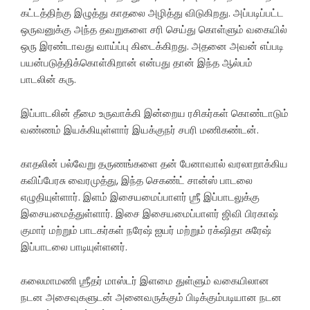
கட்டத்திற்கு இழுத்து காதலை அழித்து விடுகிறது. அப்படிப்பட்ட
ஒருவனுக்கு அந்த தவறுகளை சரி செய்து கொள்ளும் வகையில்
ஒரு இரண்டாவது வாய்ப்பு கிடைக்கிறது. அதனை அவன் எப்படி
பயன்படுத்திக்கொள்கிறான் என்பது தான் இந்த ஆல்பம்
பாடலின் கரு.
இப்பாடலின் தீமை உருவாக்கி இன்றைய ரசிகர்கள் கொண்டாடும்
வண்ணம் இயக்கியுள்ளார் இயக்குநர் சபரி மணிகண்டன்.
காதலின் பல்வேறு தருணங்களை தன் பேனாவால் வரலாறாக்கிய
கவிப்பேரசு வைரமுத்து, இந்த செகண்ட் சான்ஸ் பாடலை
எழுதியுள்ளார். இளம் இசையமைப்பாளர் ஶ்ரீ இப்பாடலுக்கு
இசையமைத்துள்ளார். இசை இசையமைப்பாளர் ஜிவி பிரகாஷ்
குமார் மற்றும் பாடகர்கள் நரேஷ் ஐயர் மற்றும் ரக்‌ஷிதா சுரேஷ்
இப்பாடலை பாடியுள்ளனர்.
கலைமாமணி ஶ்ரீதர் மாஸ்டர் இளமை துள்ளும் வகையிலான
நடன அசைவுகளுடன் அனைவருக்கும் பிடிக்கும்படியான நடன