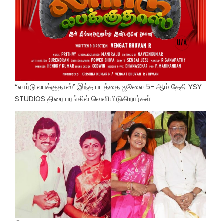
“லார்டு லபக்குதாஸ்” இந்த படத்தை ஜூலை 5- ஆம் தேதி YSY
STUDIOS திரையரங்கில் வெளியிடுகிறார்கள்