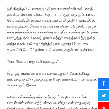
இங்கிருக்கும் அனைவரும் திறமையானவர்கள் என்பதைத்
தாண்டி, அன்பானவர்கள். இந்த பாடல் குழு, ஒரு குடும்பமாக
செயல்பட்டு, இந்த பாடலை உருவாக்கி இருக்கின்றனர். இந்த
படக்குழுவுடன் இணைந்து பணியாற்றியது மகிழ்ச்சி.. புதுமுக
கலைஞர்களுக்கு வாய்ப்பளித்த தயாரிப்பாளருக்கு நன்றி. குரல்
கொடுத்த ஜீவி பிரகாஷ், நரேஷ் மற்றும் ரக்ஷித்ராவிற்கு நன்றி.
ஸ்ரீதர் மாஸ்டர் மிகவும் நேர்த்தியான முறையில் பாடலை
உருவாக்கி கொடுத்துள்ளார். அனைவருக்கும் என் நன்றிகள் .
*தயாரிப்பாளர் மது கூறியதாவது..*
இது ஒரு சாதாரண மாலை உரையாடலுடன் தொடங்கியது
ஊடகத்துறையில் நுழைவது குறித்து எங்களிடம் எந்த தகுந்த
அனுபவமும் இல்லை.
மகேஷ் எங்களுக்கு எல்லாவற்றையும் விரிவாக விளக்கி
சொன்னார்,என்ன எதிர்பார்க்க வேண்டும் என்பதை அவர்
தெளிவான பார்வையில் வைத்திருந்தார்.. மகேஷ், தான் என்ன