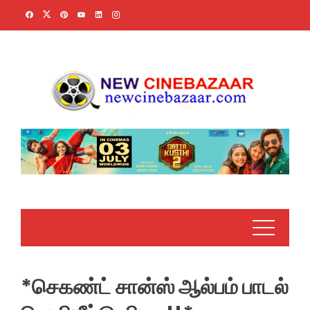
Skip
to
content
*செகண்ட் சான்ஸ் ஆல்பம் பாடல்