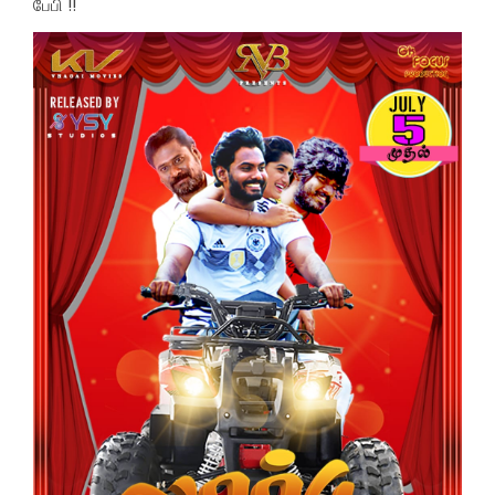
பேபி !!