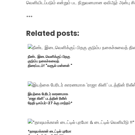
வெளியிடப்படும் என்றும் பட நிறுவனமான‌ ஏவிஆர் அன்பு சி
***
Related posts:
நீண்ட இடைவெளிக்குப் பிறகு
குடும்ப நகைச்சுவைத்
திரைப்படம்! "வசூல் மன்னன் "
இயற்கை பேரிடர் காரணமாக
'ராஜா கிளி' படத்தின் ரிலீஸ்
தேதி டிசம்பர்-27 க்கு மாற்றம்*
*தாஷமக்கான் டைட்டில் புரமோ