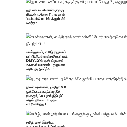
தூய்மை பணியாளர்களுக்கு
விடியல் எப்போது ? ; குமுறும்
‘நாற்கரப்போர்’ இயக்குநர் ஸ்ரீ
வெற்றி*
கமல்ஹாசன், ஏ.ஆர்.ரஹ்மான்
உள்ளிட்டோர் கலந்துகொள்ளும்,
DMY கிரியேஷன் நிறுவனர்
மகனின் பிரமாண்ட திருமண
வரவேற்பு நிகழ்ச்சி !!
நடிகர் சரவணன், நம்ரிதா MV
முக்கிய கதாபாத்திரத்தில்
நடிக்கும், ‘சட்டமும் நீதியும்’
வரும் ஜூலை 18 முதல்
ஸ்ட்ரீமாகிறது !
தமிழ், பான் இந்தியா
படங்களுக்கு முக்கியத்துவம்..