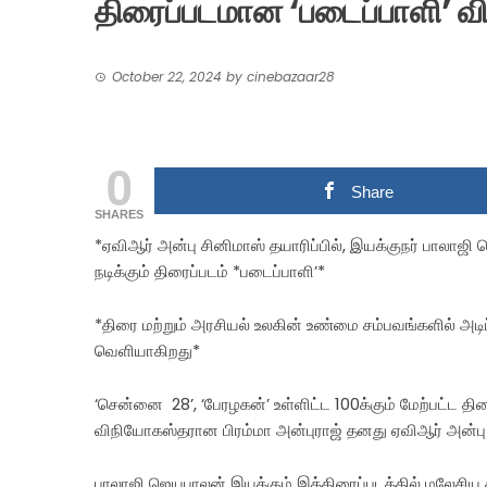
திரைப்படமான‌ ‘படைப்பாளி’ 
October 22, 2024
by
cinebazaar28
0
Share
SHARES
*ஏவிஆர் அன்பு சினிமாஸ் தயாரிப்பில், இயக்குநர் பாலாஜி
நடிக்கும் திரைப்படம் *படைப்பாளி’*
*திரை மற்றும் அரசியல் உலகின் உண்மை சம்பவங்களில் அடிப்
வெளியாகிறது*
‘சென்னை ‍ 28’, ‘பேரழகன்’ உள்ளிட்ட‌ 100க்கும் மேற்பட்
விநியோகஸ்தரான‌ பிரம்மா அன்புராஜ் தனது ஏவிஆர் அன்பு ச
பாலாஜி ஜெயபாலன் இயக்கும் இத்திரைப்படத்தில் மலேசிய த