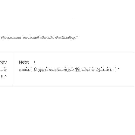
ு திரைப்படமான‌ 'படைப்பாளி' விரைவில் வெளியாகிறது*
rev
Next
ிடல்
நவம்பர் 8 முதல் உலகமெங்கும் ‘இரவினில் ஆட்டம் பார் ‘
!!!*