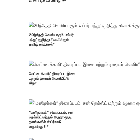
& டைட்டில் வெளியீடு !!*
20ந்தேதி வெளியாகும் ‘லப்பர்
பந்து’ குறித்து சிலாகிக்கும்
ஹரிஷ் கல்யாண்*
வேட்டைக்காரி’ திரைப்பட இசை
மற்றும் டிரைலர் வெளியீட்டு
விழா
“மனிதர்கள்” திரைப்படம், சன்
நெக்ஸ்ட் மற்றும் ஆஹா ஒடிடி
தளங்களில் ஸ்ட்ரீமாகி
வருகிறது !!*