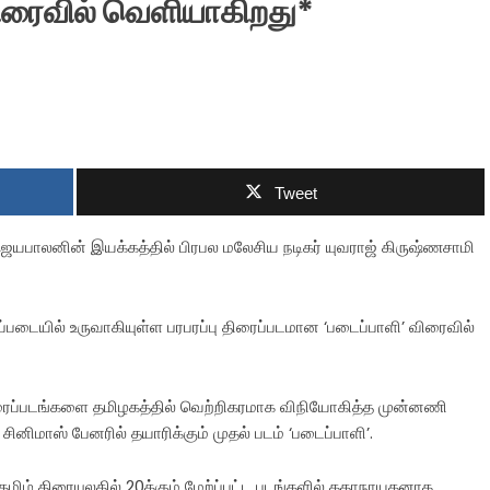
விரைவில் வெளியாகிறது*
Tweet
 ஜெயபாலனின் இயக்கத்தில் பிரபல மலேசிய நடிகர் யுவராஜ் கிருஷ்ணசாமி
படையில் உருவாகியுள்ள‌ பரபரப்பு திரைப்படமான‌ ‘படைப்பாளி’ விரைவில்
ட திரைப்படங்களை தமிழகத்தில் வெற்றிகரமாக‌ விநியோகித்த முன்னணி
ினிமாஸ் பேனரில் தயாரிக்கும் முதல் படம் ‘படைப்பாளி’.
மிழ் திரையுலகில் 20க்கும் மேற்ப்பட்ட படங்களில் கதாநாயகனாக