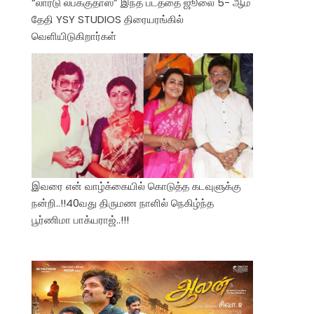
“லார்டு லபக்குதாஸ்” இந்த படத்தை ஜூலை 5- ஆம்
தேதி YSY STUDIOS திரையரங்கில்
வெளியிடுகிறார்கள்
இவரை என் வாழ்க்கையில் கொடுத்த கடவுளுக்கு
நன்றி..!!40வது திருமண நாளில் நெகிழ்ந்த
பூர்ணிமா பாக்யராஜ்..!!!