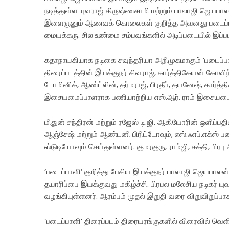
நடித்துள்ள‌ யுவராஜ் கிருஷ்ணசாமி மற்றும் பாலாஜி ஜெயபா
இளைஞனும் ஆணவக் கொலைகள் குறித்த அவனது படைப்பும்
மையக்கரு. சில உண்மை சம்பவங்களில் அடிப்படையில் இப்படம
கதாநாயகியாக நடிகை சவுந்தரியா அறிமுகமாகும் ‘படைப்பாளி
திரைப்படத்தின் இயக்குநர் சிவராஜ், கார்த்திகேயன் கோவிந்
டோமினிக், ஆண்ட்லின், தர்மராஜ், பிரதீப், தயனேஷ், கார்த்
இசையமைப்பாளராக பணியாற்றிய எஸ்.ஆர். ராம் இசையமைத
மிதுன் சந்திரன் மற்றும் ரஜேஸ் டி.ஜி. ஆகியோரின் ஒளிப்
ஆஞ்சேஷ் மற்றும் ஆண்டனி பிரிட்டோவும், எஸ்.ஃஎப்.எக்ஸ் 
ஸ்டுடியோவும் செய்துள்ளனர். குமரகுரு, ராம்ஜி, சக்தி, 
‘படைப்பாளி’ குறித்து பேசிய இயக்குநர் பாலாஜி ஜெயபாலன
தயாரிப்பை இயக்குவது மகிழ்ச்சி. பிரபல மலேசிய நடிகர் 
வழங்கியுள்ளனர். ஆரம்பம் முதல் இறுதி வரை விறுவிறுப்பாக
‘படைப்பாளி’ திரைப்படம் திரையரங்குகளில் விரைவில் வெளி