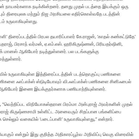
லன் நாயகர்களாக நடிக்கின்றனர். தனது முதல் படத்தை இயக்கும் ஒரு
 திரையுலக மற்றும் நிஜ அரசியலை எதிர்கொள்வதே படத்தின்
் உருவாகியுள்ள‌து.
’ திரைப்படத்தில் பிரபல தயாரிப்பாளர் கே.ராஜன், ‘காதல் கண்கட்டுதே’
தராஜ், பிரசாந் வர்மன், ஏ.எம்.எஸ். ஹரிகிருஷ்ணன், பிரியதர்ஷினி,
திக் மானஸ் ஆகியோர் நடித்துள்ளனர். பல படங்களுக்கு
்துள்ளார்.
பதிவில் உருவாகியுள்ள இத்திரைப்படத்தின் படத்தொகுப்பு பணிகளை
பணிகளை ஃஎப்.எக்ஸ் ஸ்டுடியோவும் வி.ஃஎப்.எக்ஸ் பணிகளை சினிஃபைல்
பிரபு ஆகியோர் இணை இயக்குநர்களாக பணியாற்றியுள்ளனர்.
், “வெற்றிப்பட விநியோகஸ்தரான பிரம்மா அன்புராஜ் அவர்களின் முதல்
யுவராஜ் கிருஷ்ணசாமி உள்ளிட்ட அனைவரும் சிறப்பான பங்களிப்பை
 செல்லும் வகையில் ‘படைப்பாளி’ உருவாகியுள்ளது,” என்றார்.
யாகும் என்றும் இது குறித்த அதிகாரப்பூர்வ அறிவிப்பு வெகு விரைவில்