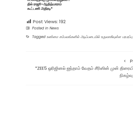
தில் ராஜூ-ஆதித்யாராம்
கூட்டணி அதிரடி*
Post Views:
192
Posted in
News
Tagged
உண்மை சம்பவங்களில் அடிப்படையில் உருவாகியுள்ள‌ பரபரப்ப
P
*ZEE5 ஒரிஜினல் ஐந்தாம் வேதம் சீரிஸின் முன் திரைய
நிகழ்வு 