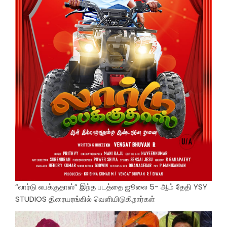
“லார்டு லபக்குதாஸ்” இந்த படத்தை ஜூலை 5- ஆம் தேதி YSY
STUDIOS திரையரங்கில் வெளியிடுகிறார்கள்