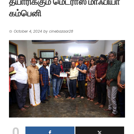
தயாரிக்கும் மெட்ராஸ் மாஃபியா
கம்பெனி
October 4, 2024
by
cinebazaar28
0