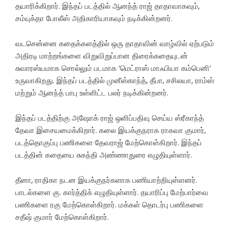
தயாரிக்கிறார். இந்தப் படத்தில் ஆனந்த் ராஜ் தாதாவாகவும்,
சம்யுக்தா போலீஸ் அதிகாரியாகவும் நடிக்கின்றனர்.
வடசென்னை கதைக்களத்தில் ஒரு தாதாவின் வாழ்வில் ஏற்படும்
அதிரடி மாற்றங்களை விறுவிறுப்பான திரைக்கதையுடன்
சுவாரஸ்யமாக சொல்லும் படமாக ‘மெட்ராஸ் மாஃபியா கம்பெனி’
உருவாகிறது. இந்தப் படத்தில் முனீஸ்காந்த், தீபா, சசிலயா, ராம்ஸ்
மற்றும் ஆனந்த் பாபு உள்ளிட்ட பலர் நடிக்கின்றனர்.
இந்தப் படத்திற்கு அஷோக் ராஜ் ஒளிப்பதிவு செய்ய ஸ்ரீகாந்த்
தேவா இசையமைக்கிறார். கலை இயக்குநராக ராகவா குமார்,
படத்தொகுப்பு பணிகளை தேவராஜ் மேற்கொள்கிறார். இந்தப்
படத்தின் கதையை சுகந்தி அண்ணாதுரை எழுதியுள்ளார்.
தீனா, ராதிகா நடன இயக்குநர்களாக பணியாற்றியுள்ளனர்.
பாடல்களை கு. கார்த்திக் எழுதியுள்ளார். தயாரிப்பு மேற்பார்வை
பணிகளை ரகு மேற்கொள்கிறார். மக்கள் தொடர்பு பணிகளை
சதீஷ் குமார் மேற்கொள்கிறார்.