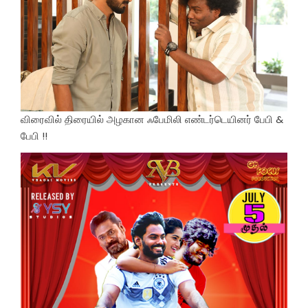
விரைவில் திரையில் அழகான ஃபேமிலி எண்டர்டெயினர் பேபி &
பேபி !!