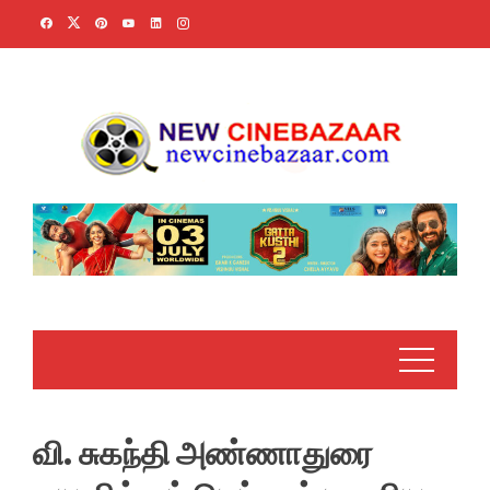
Skip
to
content
வி. சுகந்தி அண்ணாதுரை