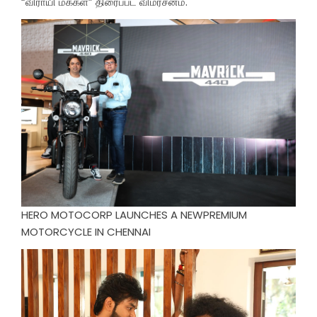
“விராயி மக்கள்” திரைப்பட விமர்சனம்.
HERO MOTOCORP LAUNCHES A NEWPREMIUM
MOTORCYCLE IN CHENNAI