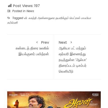
Post Views:
197
Posted in
News
Tagged
வி. சுகந்தி அண்ணாதுரை தயாரிக்கும் மெட்ராஸ் மாஃபியா
கம்பெனி
Prev
Next
கன்னடத் திரை உலகில்
ஆலியா பட் மற்றும்
இயக்குனர் பவித்ரன்
ஷர்வரி இணைந்து
நடித்துள்ள ‘ஆல்பா’
திரைப்படம் டிசம்பர்
வெளியீடு