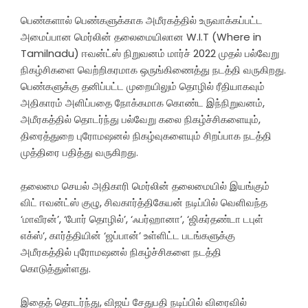
பெண்களால் பெண்களுக்காக அமீரகத்தில் உருவாக்கப்பட்ட
அமைப்பான மெர்லின் தலைமையிலான W.I.T (Where in
Tamilnadu) ஈவன்ட்ஸ் நிறுவனம் மார்ச் 2022 முதல் பல்வேறு
நிகழ்சிகளை வெற்றிகரமாக ஒருங்கிணைத்து நடத்தி வருகிறது.
பெண்களுக்கு தனிப்பட்ட முறையிலும் தொழில் ரீதியாகவும்
அதிகாரம் அளிப்பதை நோக்கமாக கொண்ட இந்நிறுவனம்,
அமீரகத்தில் தொடர்ந்து பல்வேறு கலை நிகழ்ச்சிகளையும்,
திரைத்துறை புரோமஷனல் நிகழ்வுகளையும் சிறப்பாக நடத்தி
முத்திரை பதித்து வருகிறது.
தலைமை செயல் அதிகாரி மெர்லின் தலைமையில் இயங்கும்
விட் ஈவன்ட்ஸ் குழு, சிவகார்த்திகேயன் நடிப்பில் வெளிவந்த
‘மாவீரன்’, ‘போர் தொழில்’, ‘ஃபர்ஹானா’, ‘ஜிகர்தண்டா டபுள்
எக்ஸ்’, கார்த்தியின் ‘ஜப்பான்’ உள்ளிட்ட படங்களுக்கு
அமீரகத்தில் புரோமஷனல் நிகழ்ச்சிகளை நடத்தி
கொடுத்துள்ளது.
இதைத் தொடர்ந்து, விஜய் சேதுபதி நடிப்பில் விரைவில்