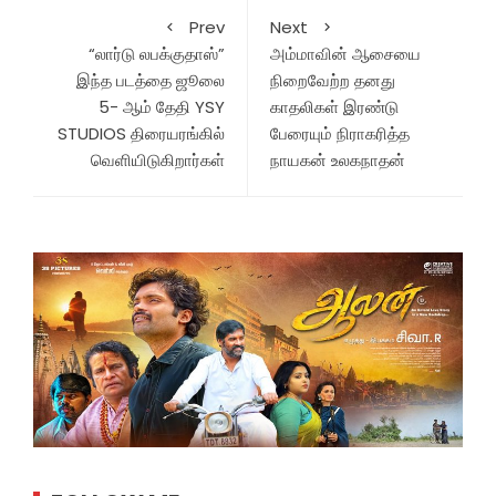
Prev
Next
“லார்டு லபக்குதாஸ்”
அம்மாவின் ஆசையை
இந்த படத்தை ஜூலை
நிறைவேற்ற தனது
5- ஆம் தேதி YSY
காதலிகள் இரண்டு
STUDIOS திரையரங்கில்
பேரையும் நிராகரித்த
வெளியிடுகிறார்கள்
நாயகன் உலகநாதன்