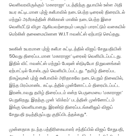
வெளிவரவிருக்கும் ‘மகாராஜா’ படத்திற்கு துபாயில் உள்ள அதி
உயர கட்டிடமான புர்ஜ் கலீபாவில் நடைபெற்ற டிரைலர் திரையிடல்
மற்றும் அமீரகத்தின் சிலிகான் மாலில் நடைபெற்ற இசை
வெளியீட்டு விழா ஆகியவற்றையும் பலரும் பாராட்டும் வகையில்
மெர்லின் தலைமையிலான W.I.T ஈவன்ட்ஸ் ஏற்பாடு செய்தது.
உலகின் உயரமான புர்ஜ் கலீபா கட்டிடத்தில் விஜய் சேதுபதியின்
50வது திரைப்படமான ‘மகாராஜா’ டிரைலர் வெளியிடப்பட்டது.
இதில் விட் ஈவன்ட்ஸ் மற்றும் பேஷன் ஸ்டுடியோ நிறுவனங்கள்
ஏற்பாட்டில் போஸ்டரும் வெளியிடப்பட்டது. *தமிழ் திரைப்பட
நிகழ்வுகள் புர்ஜ் கலீபாவில் அரிதாகவே நடைபெறும் நிலையில்,
இந்த பிரம்மாண்ட கட்டிடத்தில் முன்னோட்டம் திரையிடப்பட்ட
இரண்டாவது தமிழ் திரைப்படம் என்ற பெருமையை ‘மகாராஜா’
பெறுகிறது. இதற்கு முன் ‘விக்ரம்’ படத்தின் முன்னோட்டம்
இங்கு வெளியானது. இரண்டு திரைப்படங்களிலும் விஜய்
சேதுபதி நடித்திருப்பது குறிப்பிடத்தக்கது*.
முன்னதாக நடந்த பத்திரிகையாளர் சந்திப்பில் விஜய் சேதுபதி,