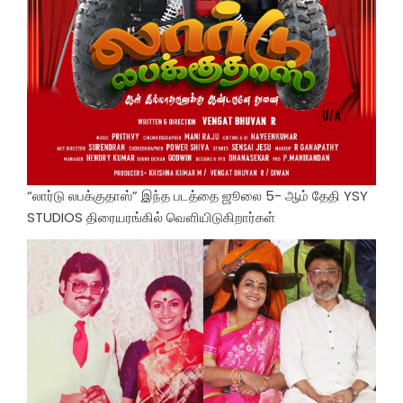
“லார்டு லபக்குதாஸ்” இந்த படத்தை ஜூலை 5- ஆம் தேதி YSY
STUDIOS திரையரங்கில் வெளியிடுகிறார்கள்