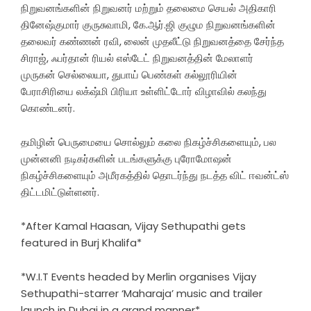
நிறுவனங்களின் நிறுவனர் மற்றும் தலைமை செயல் அதிகாரி
தினேஷ்குமார் குருசுவாமி, கே.ஆர்.ஜி குழும நிறுவனங்களின்
தலைவர் கண்ணன் ரவி, லைன் முதலீட்டு நிறுவனத்தை சேர்ந்த
சிராஜ், ஃபர்தான் ரியல் எஸ்டேட் நிறுவனத்தின் மேலாளர்
முருகன் செல்லையா, துபாய் பெண்கள் கல்லூரியின்
பேராசிரியை லக்‌ஷ்மி பிரியா உள்ளிட்டோர் விழாவில் கலந்து
கொண்டனர்.
தமிழின் பெருமையை சொல்லும் கலை நிகழ்ச்சிகளையும், பல
முன்னனி நடிகர்களின் படங்களுக்கு புரோமோஷன்
நிகழ்ச்சிகளையும் அமீரகத்தில் தொடர்ந்து நடத்த விட் ஈவன்ட்ஸ்
திட்டமிட்டுள்ளனர்.
*After Kamal Haasan, Vijay Sethupathi gets
featured in Burj Khalifa*
*W.I.T Events headed by Merlin organises Vijay
Sethupathi-starrer ‘Maharaja’ music and trailer
launch in Dubai in a grand manner*