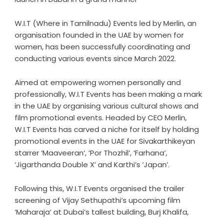
W.I.T (Where in Tamilnadu) Events led by Merlin, an
organisation founded in the UAE by women for
women, has been successfully coordinating and
conducting various events since March 2022.
Aimed at empowering women personally and
professionally, W.I.T Events has been making a mark
in the UAE by organising various cultural shows and
film promotional events. Headed by CEO Merlin,
W.I.T Events has carved a niche for itself by holding
promotional events in the UAE for Sivakarthikeyan
starrer ‘Maaveeran’, ‘Por Thozhil’, ‘Farhana’,
‘Jigarthanda Double X’ and Karthi’s ‘Japan’.
Following this, W.I.T Events organised the trailer
screening of Vijay Sethupathi’s upcoming film
‘Maharaja’ at Dubai’s tallest building, Burj Khalifa,