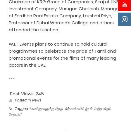
Chairman of KRG Group of Companies, Siraj of LINE
Investment Company, Murugan Chellaiah, Manager
of Fardhan Real Estate Company, Lakshmi Priya,
Professor of Dubai Women’s College and others
attended the function.
W.I.T Events plans to continue to hold cultural
programmes to celebrate the pride of Tamil and
promotional events for the films of many leading
actors in the UAE.
***
Post Views:
245
Posted in
News
Tagged
*கமல்ஹாசனுக்கு பிறகு புர்ஜ் கலீபாவில் இடம் பெற்ற விஜய்
சேதுபதி*