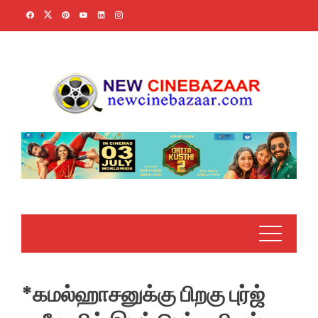
Skip
to
content
*கமல்ஹாசனுக்கு பிறகு புர்ஜ்