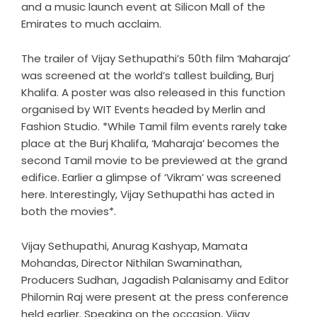
and a music launch event at Silicon Mall of the
Emirates to much acclaim.
The trailer of Vijay Sethupathi’s 50th film ‘Maharaja’
was screened at the world’s tallest building, Burj
Khalifa. A poster was also released in this function
organised by WIT Events headed by Merlin and
Fashion Studio. *While Tamil film events rarely take
place at the Burj Khalifa, ‘Maharaja’ becomes the
second Tamil movie to be previewed at the grand
edifice. Earlier a glimpse of ‘Vikram’ was screened
here. Interestingly, Vijay Sethupathi has acted in
both the movies*.
Vijay Sethupathi, Anurag Kashyap, Mamata
Mohandas, Director Nithilan Swaminathan,
Producers Sudhan, Jagadish Palanisamy and Editor
Philomin Raj were present at the press conference
held earlier. Speaking on the occasion, Vijay