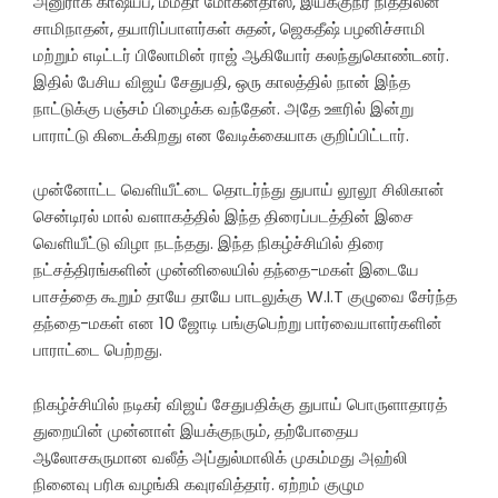
அனுராக் காஷ்யப், மம்தா மோகன்தாஸ், இயக்குநர் நித்திலன்
சாமிநாதன், தயாரிப்பாளர்கள் சுதன், ஜெகதீஷ் பழனிச்சாமி
மற்றும் எடிட்டர் பிலோமின் ராஜ் ஆகியோர் கலந்துகொண்டனர்.
இதில் பேசிய விஜய் சேதுபதி, ஒரு காலத்தில் நான் இந்த
நாட்டுக்கு பஞ்சம் பிழைக்க வந்தேன். அதே ஊரில் இன்று
பாராட்டு கிடைக்கிறது என வேடிக்கையாக குறிப்பிட்டார்.
முன்னோட்ட வெளியீட்டை தொடர்ந்து துபாய் லூலூ சிலிகான்
சென்டிரல் மால் வளாகத்தில் இந்த திரைப்படத்தின் இசை
வெளியீட்டு விழா நடந்தது. இந்த நிகழ்ச்சியில் திரை
நட்சத்திரங்களின் முன்னிலையில் தந்தை-மகள் இடையே
பாசத்தை கூறும் தாயே தாயே பாடலுக்கு W.I.T குழுவை சேர்ந்த
தந்தை-மகள் என 10 ஜோடி பங்குபெற்று பார்வையாளர்களின்
பாராட்டை பெற்றது.
நிகழ்ச்சியில் நடிகர் விஜய் சேதுபதிக்கு துபாய் பொருளாதாரத்
துறையின் முன்னாள் இயக்குநரும், தற்போதைய
ஆலோசகருமான வலீத் அப்துல்மாலிக் முகம்மது அஹ்லி
நினைவு பரிசு வழங்கி கவுரவித்தார். ஏற்றம் குழும