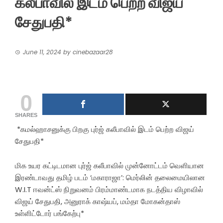
கலீபாவில் இடம் பெற்ற விஜய்
சேதுபதி*
June 11, 2024
by
cinebazaar28
0
SHARES
*கமல்ஹாசனுக்கு பிறகு புர்ஜ் கலீபாவில் இடம் பெற்ற விஜய்
சேதுபதி*
மிக உயர கட்டிடமான புர்ஜ் கலீபாவில் முன்னோட்டம் வெளியான
இரண்டாவது தமிழ் படம் ‘மகாராஜா’: மெர்லின் தலைமையிலான
W.I.T ஈவன்ட்ஸ் நிறுவனம் பிரம்மாண்டமாக நடத்திய விழாவில்
விஜய் சேதுபதி, அனுராக் காஷ்யப், மம்தா மோகன்தாஸ்
உள்ளிட்டோர் பங்கேற்பு*