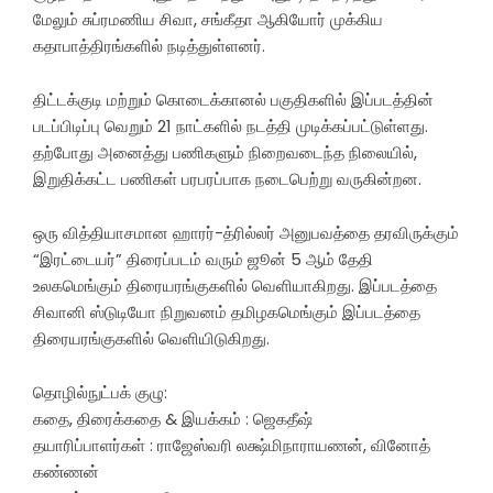
மேலும் சுப்ரமணிய சிவா, சங்கீதா ஆகியோர் முக்கிய
கதாபாத்திரங்களில் நடித்துள்ளனர்.
திட்டக்குடி மற்றும் கொடைக்கானல் பகுதிகளில் இப்படத்தின்
படப்பிடிப்பு வெறும் 21 நாட்களில் நடத்தி முடிக்கப்பட்டுள்ளது.
தற்போது அனைத்து பணிகளும் நிறைவடைந்த நிலையில்,
இறுதிக்கட்ட பணிகள் பரபரப்பாக நடைபெற்று வருகின்றன.
ஒரு வித்தியாசமான ஹாரர்-த்ரில்லர் அனுபவத்தை தரவிருக்கும்
“இரட்டையர்” திரைப்படம் வரும் ஜூன் 5 ஆம் தேதி
உலகமெங்கும் திரையரங்குகளில் வெளியாகிறது. இப்படத்தை
சிவானி ஸ்டுடியோ நிறுவனம் தமிழகமெங்கும் இப்படத்தை
திரையரங்குகளில் வெளியிடுகிறது.
தொழில்நுட்பக் குழு:
கதை, திரைக்கதை & இயக்கம் : ஜெகதீஷ்
தயாரிப்பாளர்கள் : ராஜேஸ்வரி லக்ஷ்மிநாராயணன், வினோத்
கண்ணன்