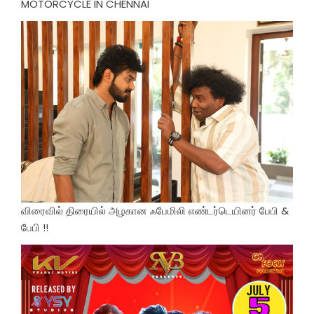
MOTORCYCLE IN CHENNAI
விரைவில் திரையில் அழகான ஃபேமிலி எண்டர்டெயினர் பேபி &
பேபி !!