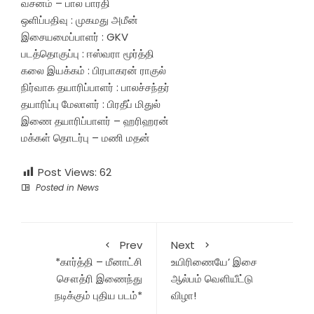
வசனம் – பால பாரதி
ஒளிப்பதிவு : முகமது அமீன்
இசையமைப்பாளர் : GKV
படத்தொகுப்பு : ஈஸ்வரா மூர்த்தி
கலை இயக்கம் : பிரபாகரன் ராகுல்
நிர்வாக தயாரிப்பாளர் : பாலச்சந்தர்
தயாரிப்பு மேலாளர் : பிரதீப் மிதுல்
இணை தயாரிப்பாளர் – ஹரிஹரன்
மக்கள் தொடர்பு – மணி மதன்
Post Views:
62
Posted in
News
Prev
Next
*கார்த்தி – மீனாட்சி
உயிரிணையே’ இசை
சௌத்ரி இணைந்து
ஆல்பம் வெளியீட்டு
நடிக்கும் புதிய படம்*
விழா!