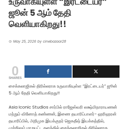
உருவாகியுள்ள “இரட்டையர்”
ஜூன் 5 ஆம் தேதி
வெளியாகிறது!!
May 25, 2026
by
cinebazaar28
0
SHARES
சைக்கலாஜிகல் திரில்லராக உருவாகியுள்ள “இரட்டையர்” ஜூன்
5 ஆம் தேதி வெளியாகிறது!!
Asia Iconic Studios சார்பில் ராஜேஸ்வரி லக்ஷ்மிநாராயணன்
மற்றும் வினோத் கண்ணன், இணை தயாரிப்பாளர்- ஹரிஹரன்
தயாரிப்பில், அறிமுக இயக்குநர் ஜெகதீஷ் இயக்கத்தில்,
முற்றிலும் மாறுபட்ட களத்தில் சைக்கலாஜிகல் திரில்லராக