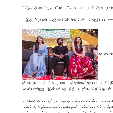
*“ஆகாஷ் எனக்கு தம்பி மாதிரி… ‘இதயம் முரளி’ அவரது திர
*”‘இதயம் முரளி’ அதர்வாவின் மிகப்பெரிய வெற்றிப் படமாக 
Dawn Pic
இயக்கத்தில், அதர்வா முரளி நடித்துள்ள, “இதயம் முரளி”
வெளியாகிறது. *இன்பன் உதயநிதி* வழங்க, *ரெட் ஜெயன்ட்
பட வெளியீட்டை ஒட்டி படக்குழு படத்தின் விளம்பர பணிகளி
மாலில் ஆயிரக்கணக்கான ரசிகர்கள் முன்னிலையில் படத்தின