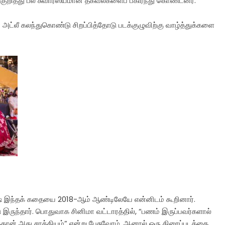
 குறித்து பல சுவாரஸ்யமான தகவல்களைப் பகிர்ந்து கொண்டனர்.
் அட்லீ கலந்துகொண்டு சிறப்பித்தோடு படக்குழுவிற்கு வாழ்த்துக்களை
காஷ் இந்தக் கதையை 2018-ஆம் ஆண்டிலேயே என்னிடம் கூறினார்.
ுந்தார். பொதுவாக சினிமா வட்டாரத்தில், “பணம் இருப்பவர்களால்
ுத்தான் அது சாத்தியம்” என்று பேசுவோம். ஆனால் ஒரு திரைப்படத்தை