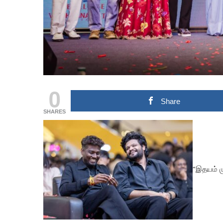
0
Share
SHARES
“இதயம் மு