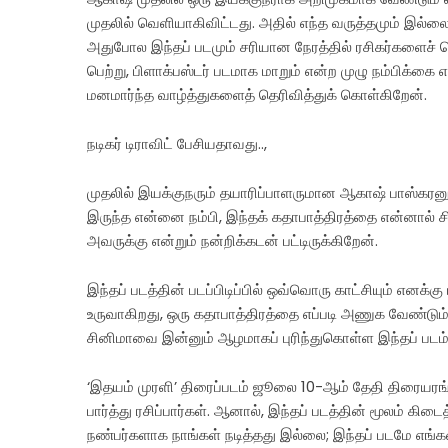
முதலில் வெளியாகிவிட்டது. அதில் எந்த வருத்தமும் இல்லை
அதுபோல இந்தப் படமும் சரியான நேரத்தில் ரசிகர்களைச் ச
பெற்று, பிளாக்பஸ்டர் படமாக மாறும் என்ற முழு நம்பிக்கை 
மனமார்ந்த வாழ்த்துகளைத் தெரிவித்துக் கொள்கிறேன்.
நடிகர் டிராவிட் பேசியதாவது..,
முதலில் இயக்குநரும் தயாரிப்பாளருமான ஆகாஷ் பாஸ்கரனுக்
இருந்த என்னை நம்பி, இந்தக் கதாபாத்திரத்தை என்னால் சிற
அவருக்கு என்றும் நன்றிக்கடன் பட்டிருக்கிறேன்.
இந்தப் படத்தின் படப்பிடிப்பில் ஒவ்வொரு காட்சியும் எனக்
உருவாகிறது, ஒரு கதாபாத்திரத்தை எப்படி அணுக வேண்டும் 
சினிமாவை இன்னும் ஆழமாகப் புரிந்துகொள்ள இந்தப் படம்
‘இதயம் முரளி’ திரைப்படம் ஜூலை 10-ஆம் தேதி திரையரங்க
பார்த்து ரசிப்பார்கள். ஆனால், இந்தப் படத்தின் மூலம் கிடைத
நண்பர்களாக நாங்கள் நடித்தது இல்லை; இந்தப் படமே எங்