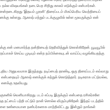
. நல்ல விஷயங்கள் நடைபெற சிறிது காலம் எடுக்கும் என்பார்கள்.
ென்றடைகிறது ‘இதயம் முரளி’ திரைப்படம் மிகப்பெரிய வெற்றியைப்
எனக்கு உள்ளது. ஆகாஷ் மற்றும் படக்குழுவில் உள்ள மூவருக்கும் என்
கு என் மனமார்ந்த நன்றியைத் தெரிவித்துக் கொள்கிறேன். யூடியூபில்
ப்பாகச் செய்ய முடியும் என்ற நம்பிக்கையுடன் வாய்ப்பு வழங்கியதற்கு
கு புதிய அனுபவமாக இருந்தது. நடிப்பைத் தாண்டி, ஒரு திரைப்படம் எவ்வாறு
என்பதையும் ஆகாஷ் எனக்குக் கற்றுக் கொடுத்தார். நடிகராக மட்டுமல்ல,
 எனக்கு உதவியது.
ுகளில் வெளியாகிறது. படம் எப்படி இருக்கும் என்பதை ரசிகர்களே
்த நட்பைப் பற்றி மட்டும் நான் சொல்ல விரும்புகிறேன். இந்தப் படத்தில்
களை உண்மையான நண்பர்களாக மாற்றிவிட்டது. இன்றும் நாங்கள்