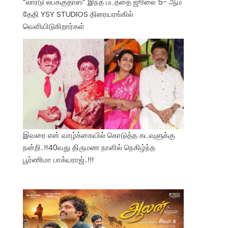
“லார்டு லபக்குதாஸ்” இந்த படத்தை ஜூலை 5- ஆம்
தேதி YSY STUDIOS திரையரங்கில்
வெளியிடுகிறார்கள்
இவரை என் வாழ்க்கையில் கொடுத்த கடவுளுக்கு
நன்றி..!!40வது திருமண நாளில் நெகிழ்ந்த
பூர்ணிமா பாக்யராஜ்..!!!