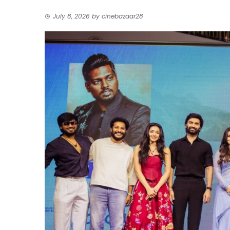
July 8, 2026
by
cinebazaar28