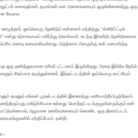
்நுட்பக் கலைஞர்கள், நடிகர்கள் என அனைவரையும் ஒருங்கிணைத்து, ஒரு
லான வேலை.
த்தார். ஒவ்வொரு ஆண்டும் என்னைச் சந்தித்து, “ஸ்கிரிப்ட்டில்
ம்” என்று உற்சாகமாகப் பகிர்ந்து கொள்வார். கடந்த இரண்டு ஆண்டுகளாக
ிகப்பெரிய கனவு நனவாகியுள்ளது. அதற்காக அவருக்கு என் மனமார்ந்த
ுக்கு ஒரு தனித்துவமான ரசிகர் பட்டாளம் இருக்கிறது; அதை இங்கே நேரில்
கைகளும் சிறப்பாக நடித்துள்ளனர். இந்தப் படத்தின் ஒவ்வொரு காட்சியும்
நானும் தமனும் எங்கள் முதல் படத்தில் இணைந்து பணியாற்றியிருந்தோம்.
ைந்திருப்பது மகிழ்ச்சியாக உள்ளது. மொத்தப் படக்குழுவினருக்கும் என்
சை மட்டுமல்லாமல், ஆழமான உணர்வுகளையும் கொண்ட ஒரு திரைப்படம்.
ையரங்குகளில் சந்திப்போம். நன்றி.
..,