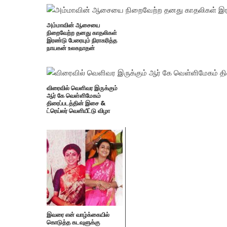
அம்மாவின் ஆசையை
நிறைவேற்ற தனது காதலிகள்
இரண்டு பேரையும் நிராகரித்த
நாயகன் உலகநாதன்
விரைவில் வெளிவர இருக்கும்
ஆர் கே வெள்ளிமேகம்
திரைப்படத்தின் இசை &
ட்ரெய்லர் வெளியீட்டு விழா
இவரை என் வாழ்க்கையில்
கொடுத்த கடவுளுக்கு