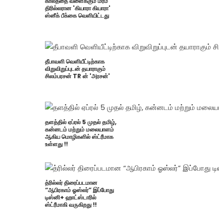
காலத்தை வளைக்கும் மர்ம
திரில்லரான 'கியாரா கியாரா'
ஸ்னீக் பீக்கை வெளியிட்டது
தீபாவளி வெளியீட்டிற்காக
விறுவிறுப்புடன் தயாராகும்
சிலம்பரசன் TR ன் 'அரசன்'
தளத்தில் ஏப்ரல் 5 முதல் தமிழ்,
கன்னடம் மற்றும் மலையாளம்
ஆகிய மொழிகளில் ஸ்ட்ரீமாக
உள்ளது !!
த்ரில்லர் திரைப்படமான
“ஆபிரகாம் ஓஸ்லர்” இப்போது
டிஸ்னி+ ஹாட்ஸ்டாரில்
ஸ்ட்ரீமாகி வருகிறது !!