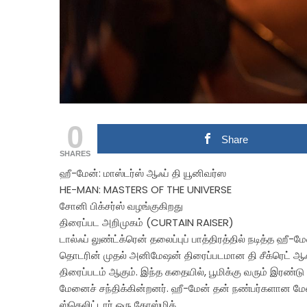
0
Share
SHARES
ஹீ-மேன்: மாஸ்டர்ஸ் ஆஃப் தி யூனிவர்ஸ
HE-MAN: MASTERS OF THE UNIVERSE
சோனி பிக்சர்ஸ் வழங்குகிறது
திரைப்பட அறிமுகம் (CURTAIN RAISER)
டால்ஃப் லுண்ட்க்ரென் தலைப்புப் பாத்திரத்தில் நடித்த ஹீ-
தொடரின் முதல் அனிமேஷன் திரைப்படமான தி சீக்ரெட் ஆஃப் 
திரைப்படம் ஆகும். இந்த கதையில், பூமிக்கு வரும் இரண்
மேனைச் சந்திக்கின்றனர். ஹீ-மேன் தன் நண்பர்களான மேன்-
ஸ்கெலிட்டார் ஒரு கோஸ்மிக்