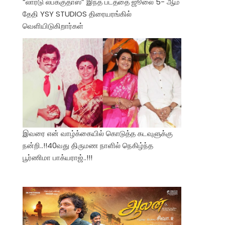
“லார்டு லபக்குதாஸ்” இந்த படத்தை ஜூலை 5- ஆம்
தேதி YSY STUDIOS திரையரங்கில்
வெளியிடுகிறார்கள்
இவரை என் வாழ்க்கையில் கொடுத்த கடவுளுக்கு
நன்றி..!!40வது திருமண நாளில் நெகிழ்ந்த
பூர்ணிமா பாக்யராஜ்..!!!