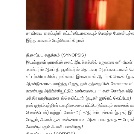
சாவியை கைப்பற்றி எட்டர்னியாவையும் மொத்த பேரண்டத்தைய
இந்த பயணம் மேற்கொள்கிறான்.
திரைப்பட சுருக்கம் (SYNOPSIS)
இயக்குனர் டிராவிஸ் நைட் இயக்கத்தில் உருவான ஹீ-மேன்: 
மாஸ்டர்ஸ் ஆஃப் தி யூனிவர்ஸ் தொடரை அடிப்படையாகக் கொ
எட்டர்னியாவின் முன்னாள் இளவரசன் ஆடம் கிளெண் (நடிக
ஆண்டுகளாக வாழ்ந்த பிறகு, தன் தந்தையின் கோளான எட்ட
காண்பது அதிர்ச்சியூட்டும் உண்மையை — தன் சொந்த வீடு
மந்திரவாதியுமான ஸ்கெலிட்டார் (நடிகர் ஜாரெட் லெட்டோ)-ன் 
தன் குடும்பத்தின் மரபுரிமையை மீட்டெடுக்கவும் உலகைக் 
மெண்டெஸ்) மற்றும் மேன்-அட்-ஆர்ம்ஸ் டங்கன் (நடிகர் 
மேலும், அவன் தன் உண்மையான அடையாளத்தை — பேரண்ட
வேண்டியதும் அவசியமாகிறது!
திரைப்பட குழு (CREDITS)