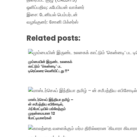
ஒளிப்பதிவு: ஃபேபியன் வாக்னர்
இசை: டேனியல் பெம்பர்டன்
வழங்குனர்: சோனி பிக்சர்ஸ்
Related posts:
மும்பையின் இருண்ட உலகைக்
காட்டும் ‘கென்னடி’ பட
டிரெய்லரை வெளியிட்டது !!*
மாஸ்டர்செஃப் இந்தியா தமிழ் –
ன் சமீபத்திய எபிசோடில்,
அப்போட்டியில் பங்கேற்கும்
முதன்மையான 12
போட்டியாளர்கள்