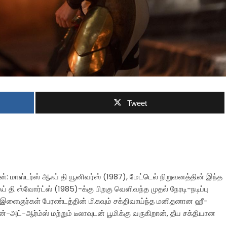
Tweet
மேன்: மாஸ்டர்ஸ் ஆஃப் தி யூனிவர்ஸ் (1987), மேட்டெல் நிறுவனத்தின் இந்த
தி ஸ்வோர்ட்ஸ் (1985)-க்கு பிறகு வெளிவந்த முதல் நேரடி-நடிப்பு
டு இளைஞர்கள் பேரண்டத்தின் மிகவும் சக்திவாய்ந்த மனிதனான ஹீ-
அட்-ஆர்ம்ஸ் மற்றும் டீலாவுடன் பூமிக்கு வருகிறான், தீய சக்தியான