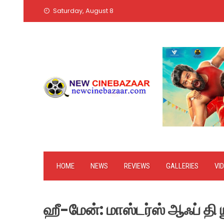
Skip
Saturday, August 8
to
content
HOME
NEWS
REVIEWS
GALLERIES
VI
ஹீ-மேன்: மாஸ்டர்ஸ் ஆஃப் தி 