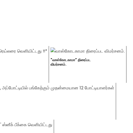
"வாஸ்கோடகாமா" திரைப்பட
விமர்சனம்.