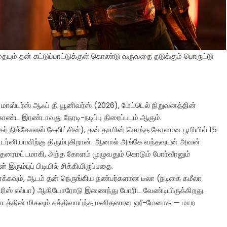
ும் தன் கட்டுப்பாட்டுக்குள் கொண்டு வருவதை தடுக்கும் பொருட்டு
மாஸ்டர்ஸ் ஆஃப் தி யூனிவர்ஸ் (2026), மேட்டெல் நிறுவனத்தின்
ண்ட இரண்டாவது நேரடி-நடிப்பு திரைப்படம் ஆகும்.
ர் நிக்கோலஸ் கேலிட்சின்), தன் தாயின் சொந்த கோளான பூமியில் 15
ர்னியாவிற்கு திரும்புகிறான். ஆனால் அங்கே வந்தவுடன் அவன்
 தரைமட்டமாகி, அந்த கோளம் முழுவதும் கொடும் போர்வீரனும்
இரும்புப் பிடியில் சிக்கியிருப்பதை.
காக்கவும், ஆடம் தன் நெருங்கிய நண்பர்களான டீலா (நடிகை கமீலா
இட்ரிஸ் எல்பா) ஆகியோரோடு இணைந்து போரிட வேண்டியிருக்கிறது.
த்தின் மிகவும் சக்திவாய்ந்த மனிதனான ஹீ-மேனாக — மாற