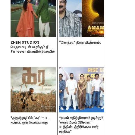
ZHEN STUDIOS
"அனந்தா" திரை விமர்சனம்.
பெருமையுடன் வழங்கும் நீ
Forever விரைவில் திரையில்
*தனுஷ் நடிப்பில் ‘கர’ – பட
*நடிகர் சதீஷ் நினாசம் நடிக்கும்
ஃபர்ஸ்ட் லுக் வெளியானது
'ரைஸ் ஆஃப் அசோகா '
படத்தின் பத்திரிக்கையாளர்
சந்திப்பு*