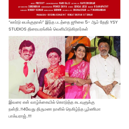
“லார்டு லபக்குதாஸ்” இந்த படத்தை ஜூலை 5- ஆம் தேதி YSY
STUDIOS திரையரங்கில் வெளியிடுகிறார்கள்
இவரை என் வாழ்க்கையில் கொடுத்த கடவுளுக்கு
நன்றி..!!40வது திருமண நாளில் நெகிழ்ந்த பூர்ணிமா
பாக்யராஜ்..!!!