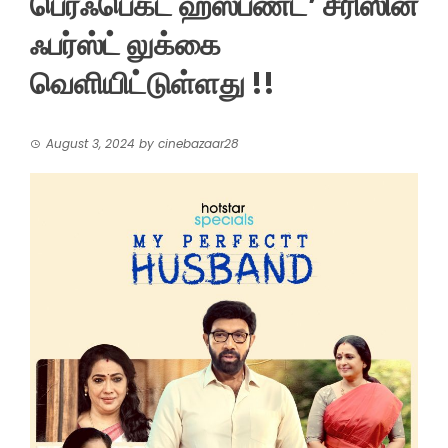
பெர்ஃபெக்ட் ஹஸ்பண்ட்’ சீரிஸின்
ஃபர்ஸ்ட் லுக்கை
வெளியிட்டுள்ளது !!
August 3, 2024
by
cinebazaar28