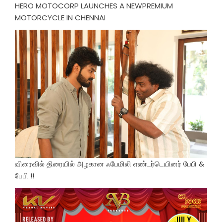
HERO MOTOCORP LAUNCHES A NEWPREMIUM
MOTORCYCLE IN CHENNAI
விரைவில் திரையில் அழகான ஃபேமிலி எண்டர்டெயினர் பேபி &
பேபி !!