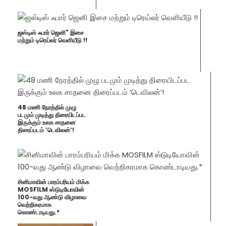
ஜஸ்டிஸ் ஃபார் ஜெனி" இசை
மற்றும் டிரெய்லர் வெளியீடு !!
48 மணி நேரத்தில் முழு
படமும் முடித்து திரையிடப்பட
இருக்கும் உலக சாதனை
திரைப்படம் ‘டெவிலன்’!
சினிமாவின் பாரம்பரியம் மிக்க
MOSFILM ஸ்டுடியோவின்
100-வது ஆண்டு விழாவை
வெற்றிகரமாக
கொண்டாடியது.*