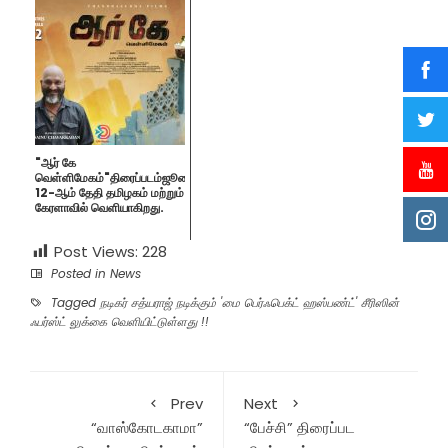
"ஆர் கே
வெள்ளிமேகம்"திரைப்படம்ஜூலை
12-ஆம் தேதி தமிழகம் மற்றும்
கேரளாவில் வெளியாகிறது.
Post Views:
228
Posted in
News
Tagged
நடிகர் சத்யராஜ் நடிக்கும் 'மை பெர்ஃபெக்ட் ஹஸ்பண்ட்' சீரிஸின்
ஃபர்ஸ்ட் லுக்கை வெளியிட்டுள்ளது !!
Prev
Next
“வாஸ்கோடகாமா”
“பேச்சி” திரைப்பட