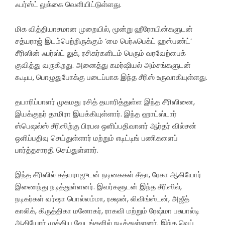
ஃபர்ஸ்ட் லுக்கை வெளியிட்டுள்ளது.
மிக வித்தியாசமான முறையில், மூன்று ஹீரோயின்களுடன்
சத்யராஜ் இடம்பெற்றிருக்கும் ‘மை பெர்ஃபெக்ட் ஹஸ்பண்ட்’
சீரிஸின் ஃபர்ஸ்ட் லுக், ரசிகர்களிடம் பெரும் வரவேற்பைக்
குவித்து வருகிறது. அனைத்து கமர்ஷியல் அம்சங்களுடன்
கூடிய, பொழுதுபோக்கு படைப்பாக இந்த சீரிஸ் உருவாகியுள்ளது.
தயாரிப்பாளர் முகமது ரசித் தயாரித்துள்ள இந்த சீரிஸினை,
இயக்குநர் தாமிரா இயக்கியுள்ளார். இந்த ஹாட்ஸ்டார்
ஸ்பெஷல்ஸ் சீரிஸிற்கு பிரபல ஒளிப்பதிவாளர் ஆர்தர் வில்சன்
ஒளிப்பதிவு செய்துள்ளார் மற்றும் எடிட்டிங் பணிகளைப்
பார்த்தசாரதி செய்துள்ளார்.
இந்த சீரிஸில் சத்யராஜுடன் நடிகைகள் சீதா, ரேகா ஆகியோர்
இணைந்து நடித்துள்ளனர். இவர்களுடன் இந்த சீரிஸில்,
நடிகர்கள் வர்ஷா பொல்லம்மா, ரக்ஷன், லிவிங்ஸ்டன், அஜீத்
காலிக், கிருத்திகா மனோகர், ராகவி மற்றும் ரேஷ்மா பசுபால்டி
ஆகியோர் முக்கிய வேடங்களில் நடித்துள்ளனர். இந்த வெப்