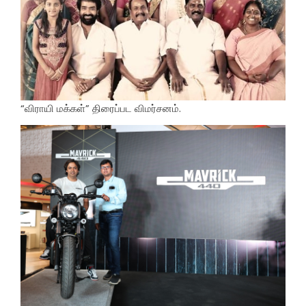
“விராயி மக்கள்” திரைப்பட விமர்சனம்.