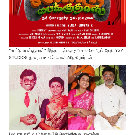
“லார்டு லபக்குதாஸ்” இந்த படத்தை ஜூலை 5- ஆம் தேதி YSY
STUDIOS திரையரங்கில் வெளியிடுகிறார்கள்
இவரை என் வாழ்க்கையில் கொடுத்த கடவுளுக்கு