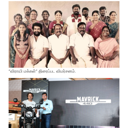
“விராயி மக்கள்” திரைப்பட விமர்சனம்.