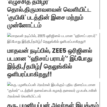
'எழுச்சித் தமிழர்'
தொல்.திருமாவளவன் வெளியிட்ட
'குயிலி' படத்தின் இசை மற்றும்
முன்னோட்டம்
மாதவன் நடிப்பில், ZEE5 ஒரிஜினல்
படமான '‘ஹிசாப் பராபர்'’ இப்போது
இந்தி,/தமிழ்/ தெலுங்கில்
ஒளிபரப்பாகிறது!!
கரு. பழனியப்பன் அவர்கள் இயக்கும்