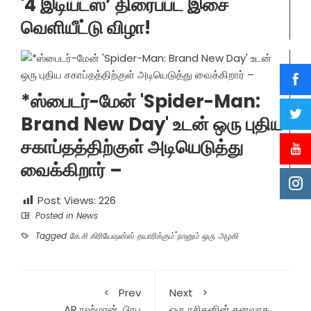
'4 இடியட்ஸ்’ திரைப்பட இசை
வெளியீட்டு விழா!
*ஸ்பைடர்-மேன் 'Spider-Man:
Brand New Day' உடன் ஒரு புதிய
சகாப்தத்திற்குள் அடியெடுத்து
வைக்கிறார் –
Post Views:
226
Posted in
News
Tagged
கே.சி கிரியேஷன்ஸ் தயாரிக்கும்"நானும் ஒரு அழகி
Prev
Next
, AR ரஹ்மான், பிரபு
ஒரு ரசிகனின் கனவாக