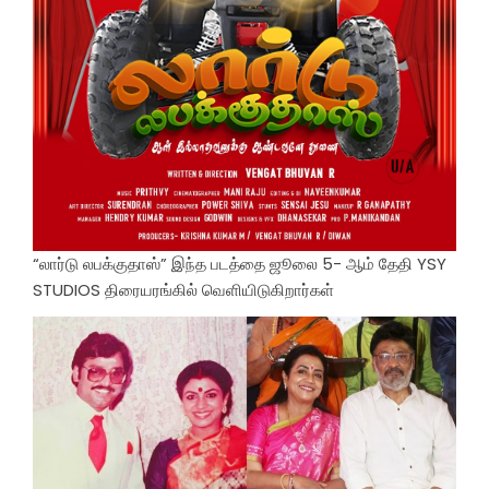
“லார்டு லபக்குதாஸ்” இந்த படத்தை ஜூலை 5- ஆம் தேதி YSY
STUDIOS திரையரங்கில் வெளியிடுகிறார்கள்