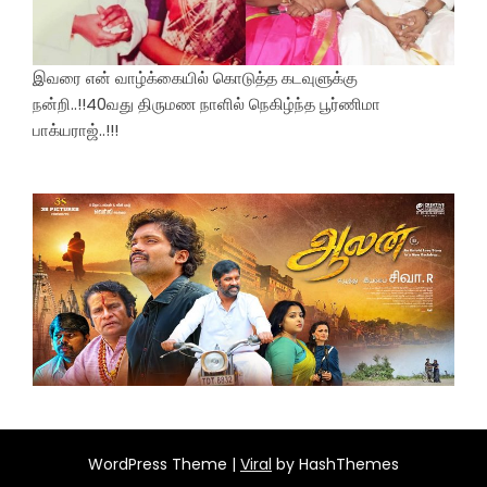
இவரை என் வாழ்க்கையில் கொடுத்த கடவுளுக்கு
நன்றி..!!40வது திருமண நாளில் நெகிழ்ந்த பூர்ணிமா
பாக்யராஜ்..!!!
WordPress Theme |
Viral
by HashThemes