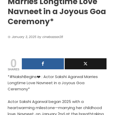
Marries Longtime Love
Navneet in a Joyous Goa
Ceremony*
January 3, 2025
by
cinebazaar28
0
SHARES
*#NakshBegins❤️ : Actor Sakshi Agarwal Marries
Longtime Love Navneet in a Joyous Goa
Ceremony*
Actor Sakshi Agarwal began 2025 with a
heartwarming milestone—marrying her childhood
love, Navneet, on January 2nd at the breathtaking