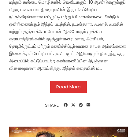
மற்றும் கன்னட மொழிகளில் வெளியாகும். 18 ஆண்டுகளுக்குப்
பிறகு மலையாள திரையுலகின் இரு மிகப்பெரிய
நட்சத்திரங்களான மம்முட்டி மற்றும் மோகன்லாலை மீண்டும்
ஒன்றிணைக்கும் இந்தப் படத்தில், நயன்தாரா, ஃபஹத் ஃபாசில்
மற்றும் குஞ்சாக்கோ போபன் ஆகியோரும் முக்கிய
கதாபாத்திரங்களில் நடித்துள்ளனர். உளவு, அரசியல்,
தொழில்நுட்பம் மற்றும் உணர்ச்சிப்பூர்வமான நாடக அம்சங்களை
இணைக்கும் பேட்ரியாட், ரகசியமும் அதிகாரமும் நிறைந்த ஒரு
அமைப்பில் கட்டுப்பாடற்ற கண்காணிப்பின் ஆபத்தான
விளைவுகளை ஆராய்கிறது. இந்தக் கதையின் ம...
Read More
SHARE