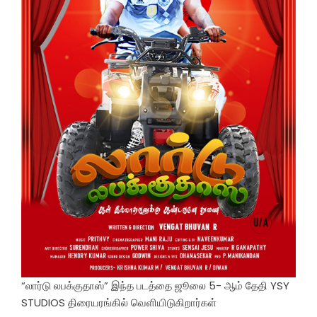
“லார்டு லபக்குதாஸ்” இந்த படத்தை ஜூலை 5- ஆம் தேதி YSY
STUDIOS திரையரங்கில் வெளியிடுகிறார்கள்