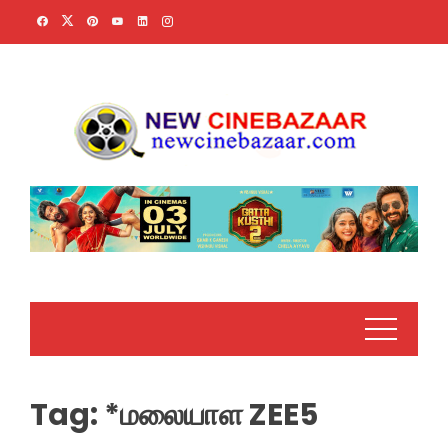
Skip
to
content
Tag:
*மலையாள ZEE5