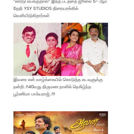
“லார்டு லபக்குதாஸ்” இந்த படத்தை ஜூலை 5- ஆம்
தேதி YSY STUDIOS திரையரங்கில்
வெளியிடுகிறார்கள்
இவரை என் வாழ்க்கையில் கொடுத்த கடவுளுக்கு
நன்றி..!!40வது திருமண நாளில் நெகிழ்ந்த
பூர்ணிமா பாக்யராஜ்..!!!