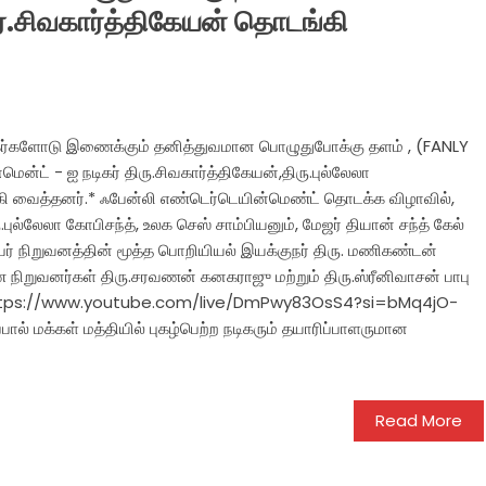
.சிவகார்த்திகேயன் தொடங்கி
ிகர்களோடு இணைக்கும் தனித்துவமான பொழுதுபோக்கு தளம் , (FANLY
்ட் - ஐ நடிகர் திரு.சிவகார்த்திகேயன்,திரு.புல்லேலா
கி வைத்தனர்.* ஃபேன்லி எண்டெர்டெயின்மெண்ட் தொடக்க விழாவில்,
.புல்லேலா கோபிசந்த், உலக செஸ் சாம்பியனும், மேஜர் தியான் சந்த் கேல்
ர் நிறுவனத்தின் மூத்த பொறியியல் இயக்குநர் திரு. மணிகண்டன்
நிறுவனர்கள் திரு.சரவணன் கனகராஜு மற்றும் திரு.ஸ்ரீனிவாசன் பாபு
னர். https://www.youtube.com/live/DmPwy83OsS4?si=bMq4jO-
் மக்கள் மத்தியில் புகழ்பெற்ற நடிகரும் தயாரிப்பாளருமான
Read More