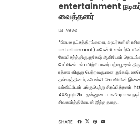
entertainment நடிகர்
வைத்தனர்
News
*பிரபல நட்சத்திரங்களை, அவர்களின் ரச
entertainment) ஃபேன்லி என்டர்டெயின்மென
கோபிசந்த்,திரு.குகேஷ் ஆகியோர் தொடங்
பேட்மிண்டன் பயிற்சியாளர் பத்மபூஷன் திரு
ரத்னா விருது பெற்றவருமான குகேஷ், ஊபெ
தங்கரத்தினம், ஃபேன்லி செயலியின் இணை 
உள்ளிட்டோர் பங்குபெற்று சிறப்பித்த
4XSgqb2Ix தன்னுடைய வசீகரமான நடிப்பால
சிவகார்த்திகேயன் இந்த தளத...
SHARE