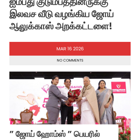
ஐம்பது குடும்பத்தினருக்கு
இலவச வீடு வழங்கிய ஜோய்
ஆலுக்காஸ் அறக்கட்டளை!
MAR
16
2026
NO COMMENTS
” ஜோய் ஹோம்ஸ் ” பெயரில்