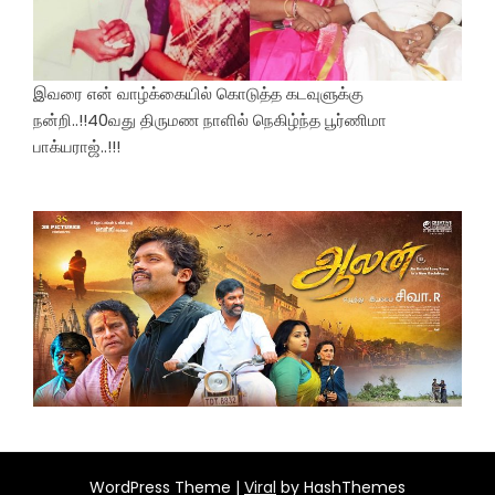
இவரை என் வாழ்க்கையில் கொடுத்த கடவுளுக்கு
நன்றி..!!40வது திருமண நாளில் நெகிழ்ந்த பூர்ணிமா
பாக்யராஜ்..!!!
WordPress Theme |
Viral
by HashThemes