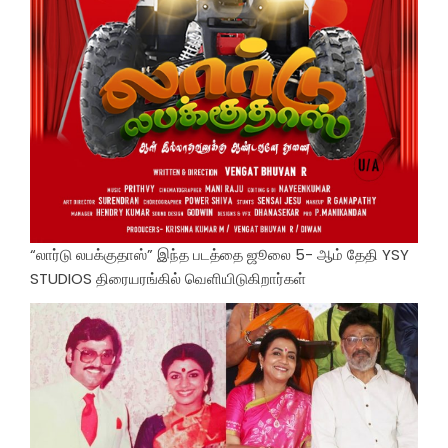
“லார்டு லபக்குதாஸ்” இந்த படத்தை ஜூலை 5- ஆம் தேதி YSY
STUDIOS திரையரங்கில் வெளியிடுகிறார்கள்