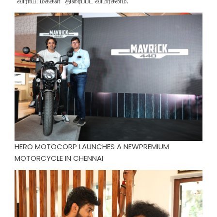
“விராயி மக்கள்” திரைப்பட விமர்சனம்.
HERO MOTOCORP LAUNCHES A NEWPREMIUM
MOTORCYCLE IN CHENNAI