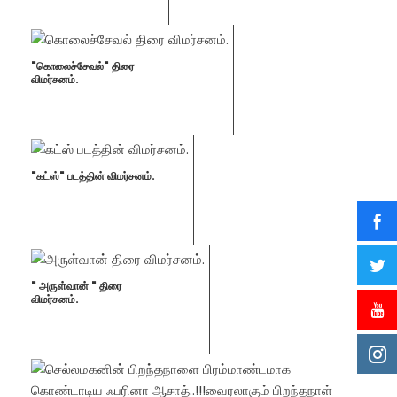
"கொலைச்சேவல்" திரை
விமர்சனம்.
"கட்ஸ்" படத்தின் விமர்சனம்.
" அருள்வான் " திரை
விமர்சனம்.