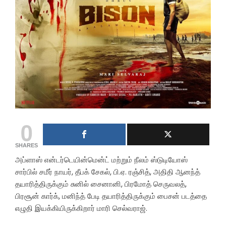
0
SHARES
அப்ளாஸ் என்டர்டெயின்மென்ட் மற்றும் நீலம் ஸ்டுடியோஸ்
சார்பில் சமீர் நாயர், தீபக் சேகல், பி.ஏ. ரஞ்சித், அதிதி ஆனந்த்
தயாரித்திருக்கும் சுனில் சைனானி, பிரமோத் செருவலத்,
பிரசூன் கார்க், மனிந்த் பேடி தயாரித்திருக்கும் பைசன் படத்தை
எழுதி இயக்கியிருக்கிறார் மாரி செல்வராஜ்.