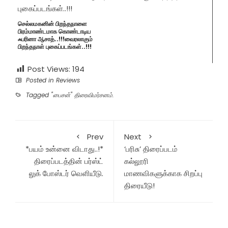
செல்லமகனின் பிறந்தநாளை
பிரம்மாண்டமாக கொண்டாடிய
ஃபரினா ஆசாத்..!!!வைரலாகும்
பிறந்தநாள் புகைப்படங்கள்..!!!
Post Views:
194
Posted in
Reviews
Tagged
"பைசன்" திரைவிமர்சனம்.
Prev
Next
*பயம் உன்னை விடாது..!*
‘பரிசு’ திரைப்படம்
திரைப்படத்தின் பர்ஸ்ட்
கல்லூரி
லுக் போஸ்டர் வெளியீடு.
மாணவிகளுக்காக சிறப்பு
திரையீடு!