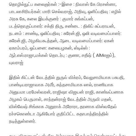
தொழில்நுட்ப கலைஞர்கள் :-இசை : நிவாஸ் கே பிரசன்னா,
பாடலாசிரியர்கள்: மாரி​ செல்வராஜ், அறிவு, ஒளிப்பதிவு : எழில்
அரசு கே, கலை இயக்குனர் : குமார் கங்கப்பன்,
படத்தொகுப்பாளர்: சக்தி திரு, சண்டை : திலிப் சுப்பராயன்,
நடனம் : சாண்டி, ஒலிப்பதிவு : சுரேன்.ஜி, ஒலி வடிவமைப்பாளர்:
சுரேன்.ஜி, அழகியகூத்தன், ஆடை வடிவமைப்பாளர்: ஏகன்
ஏகாம்பரம், ஒப்பனை: கலையழகன், ஸ்டில்ஸ் :
ஆர்.எஸ்.ராஜா,மக்கள் தொடர்பு : குணா, சதீஷ் ( AlMஎஐம்),
யுவராஜ்
இதில் கிட்டன் வேடத்தில் துருவ் விக்ரம், வேலுசாமியாக பசுபதி,
பாண்டியராஜாவாக அமீர், கந்தசாமியாக லால், ராணியாக
அனுபமா பரமேஸ்வரன், ராஜிஷா விஜயன் ராஜி, காண்டீப்பனாக
அழகம் பெருமாள், சாந்தன்ராஜ் வேடத்தில் அருவி மதன்,
விஸ்வேஷ் சிங்காக அனுராக் அரோரா, தரனாக விஸ்வதேவ்
ரச்சகொண்டா ஆகியோர் குறிப்பிட்ட கதாபாத்திரத்தில்
நடித்துள்ளனர்.
கபடி விளையாட்டின் மீது ஆர்வமாக இருக்கும் தென்மாவட்டத்து