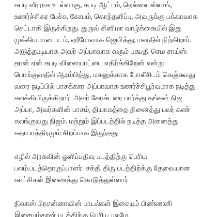
கபடி வீரராக உடல்வாகு, கபடி ஆட்டம், நெல்லை ஸ்லாங்,
உணர்ச்சிகர பேச்சு, கோபம், கொந்தளிப்பு, அவருக்கு பக்காவாக
செட்டாகி இருக்கிறது. துருவ் சினிமா வாழ்க்கையில் இது
முக்கியமான படம், ஹீரோவாக ஜெயித்து, மனதில் நிற்கிறார்.
அடுத்தபடியாக அவர் அப்பாவாக வரும் பசுபதி செம சாய்ஸ்.
தான் ஏன் கபடி விளையாட்டை எதிர்க்கிறேன் என்று
பொங்குவதில் ஆரம்பித்து, மகனுக்காக போலீசிடம் கெஞ்சுவது
வரை நடிப்பில் பாசக்கார அப்பாவாக உணர்ச்சிபூர்வமாக நடித்து
கலக்கியிருக்கிறார். அவர் கேரக்டரை பார்த்து தங்கள் நிஜ
அப்பா, அவர்களின் பாசம், தியாகத்தை நினைத்து பலர் கண்
கலங்குவது நிஜம். மற்றும் இப்படத்தில் நடித்த அனைத்து
கதாபாத்திரமும் சிறப்பாக இருந்தது
எழில் அரசுவின் ஓளிப்பதிவு படத்திற்கு பெரிய
பலம்.படத்தொகுப்பாளர்: சக்தி திரு படத்திற்க்கு தேவையான
காட்சிகள் இணைத்து கொடுத்துள்ளார்
நிவாஸ் பிரசன்னாவின் பாடல்கள் இசையும் பிண்ணனி
இசையும்தான் படத்திற்கு பெரிய பலமே.