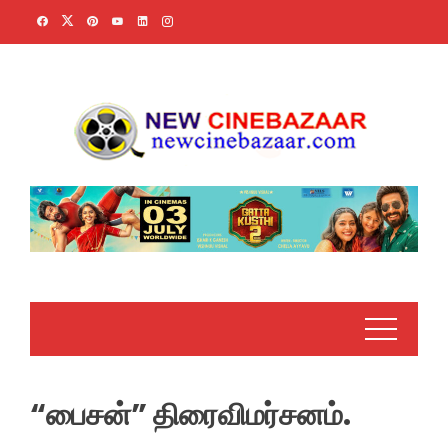
Skip
to
content
“பைசன்” திரைவிமர்சனம்.