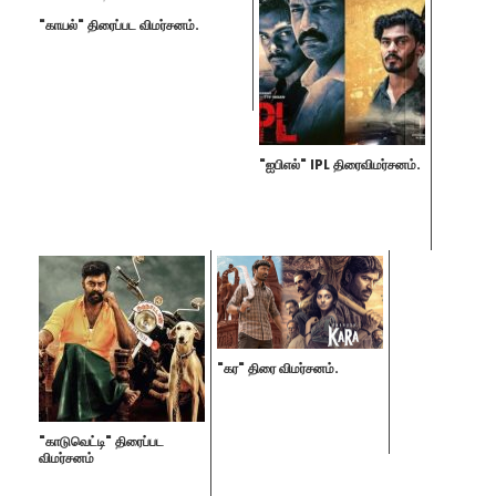
"காயல்" திரைப்பட விமர்சனம்.
"ஐபிஎல்" IPL திரைவிமர்சனம்.
"கர" திரை விமர்சனம்.
"காடுவெட்டி" திரைப்பட
விமர்சனம்