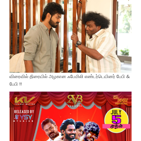
விரைவில் திரையில் அழகான ஃபேமிலி எண்டர்டெயினர் பேபி &
பேபி !!