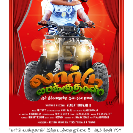
“லார்டு லபக்குதாஸ்” இந்த படத்தை ஜூலை 5- ஆம் தேதி YSY